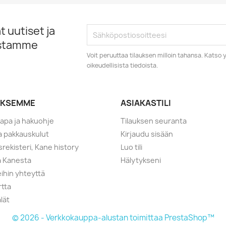
 uutiset ja
istamme
Voit peruuttaa tilauksen milloin tahansa. Kats
oikeudellisista tiedoista.
YKSEMME
ASIAKASTILI
tapa ja hakuohje
Tilauksen seuranta
ja pakkauskulut
Kirjaudu sisään
srekisteri, Kane history
Luo tili
a Kanesta
Hälytykseni
ihin yhteyttä
rtta
lät
© 2026 - Verkkokauppa-alustan toimittaa PrestaShop™