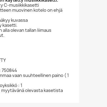
n käytetty musiikkikasetti.
y C-musiikkikasetti
otteen muovinen kotelo on ehjä
näkyy kuvassa
 kasetti.
lla olevan tallan liimaus
ut.
FTY
: 750844
ammaa vaan suuhteellinen paino ( 1
yksikkö : 1
u myytävänä olevasta kasetista