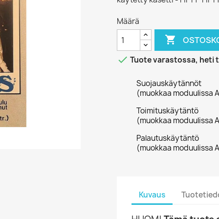
Määrä

OSTOSKO

Tuote varastossa, heti 
Suojauskäytännöt
(muokkaa moduulissa A
Toimituskäytäntö
(muokkaa moduulissa A
Palautuskäytäntö
(muokkaa moduulissa A
Kuvaus
Tuotetied