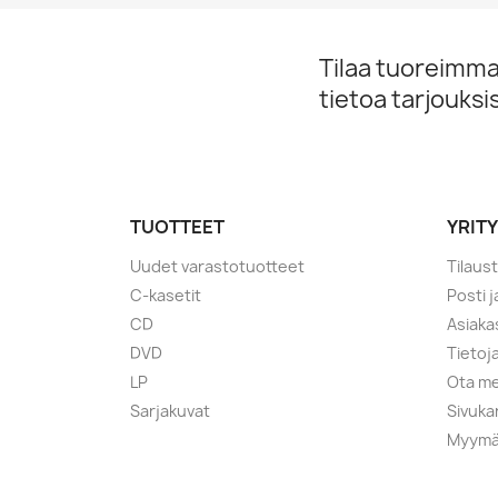
Tilaa tuoreimmat
tietoa tarjouks
TUOTTEET
YRIT
Uudet varastotuotteet
Tilaus
C-kasetit
Posti 
CD
Asiaka
DVD
Tietoj
LP
Ota me
Sarjakuvat
Sivuka
Myymä