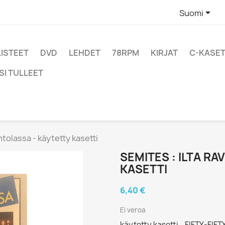

Suomi
LISTEET
DVD
LEHDET
78RPM
KIRJAT
C-KASET
SI TULLEET
ntolassa - käytetty kasetti
SEMITES : ILTA R
KASETTI
6,40 €
Ei veroa
käytetty kasetti - FIFTY-FIFT