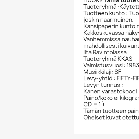
HUOM!
Tämä tuote o
Tuoteryhmä :Käytett
Tuotteen kunto : Tu
joskin naarmuinen,
Kansipaperin kunto 
Kakkoskuvassa näkyy
Vanhemmissa nauhan a
mahdollisesti kuivun
Ilta Ravintolassa
Tuoteryhmä KKAS -
Valmistusvuosi: 1983
Musiikkilaji: SF
Levy-yhtiö : FIFTY-FI
Levyn tunnus :
Kanen varastokoodi 
Paino/koko ei kilogr
CD = 1 )
Tämän tuotteen paino
Oheiset kuvat otett