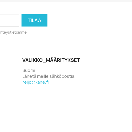
o yhteystietomme
VALIKKO_MÄÄRITYKSET
Suomi
Lähetä meille sähköpostia:
reijo@kane.fi