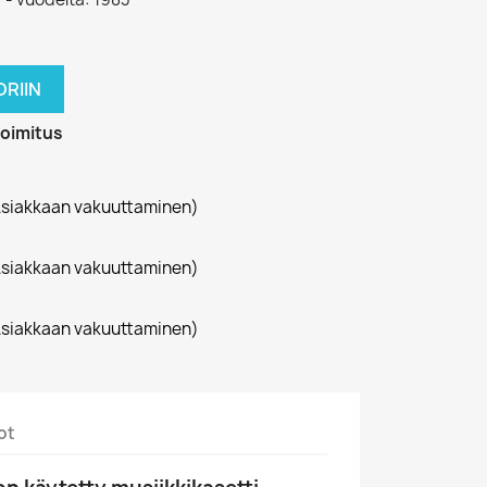
RIIN
toimitus
siakkaan vakuuttaminen)
siakkaan vakuuttaminen)
siakkaan vakuuttaminen)
ot