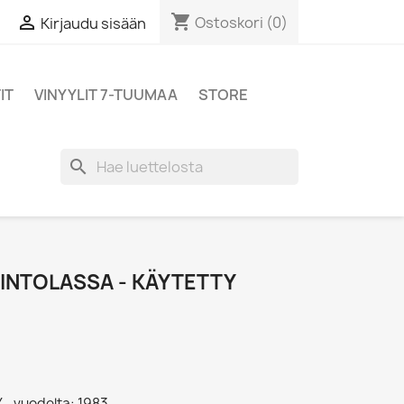
shopping_cart

Ostoskori
(0)
Kirjaudu sisään
IT
VINYYLIT 7-TUUMAA
STORE
search
AVINTOLASSA - KÄYTETTY
Y - vuodelta: 1983