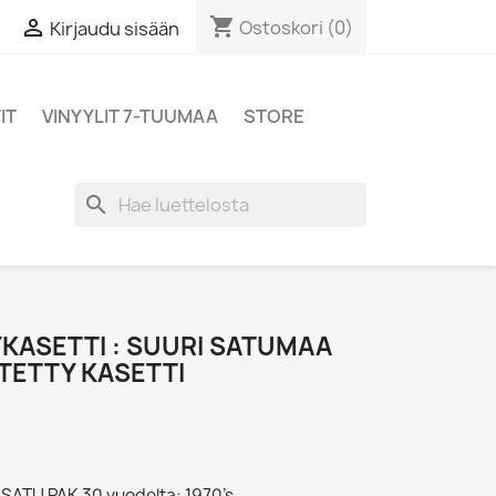
shopping_cart

Ostoskori
(0)
Kirjaudu sisään
IT
VINYYLIT 7-TUUMAA
STORE
search
YKASETTI : SUURI SATUMAA
YTETTY KASETTI
- SATU PAK 30 vuodelta: 1970’s