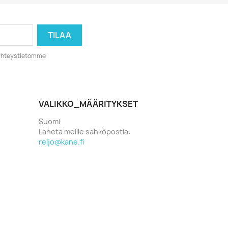
o yhteystietomme
VALIKKO_MÄÄRITYKSET
Suomi
Lähetä meille sähköpostia:
reijo@kane.fi