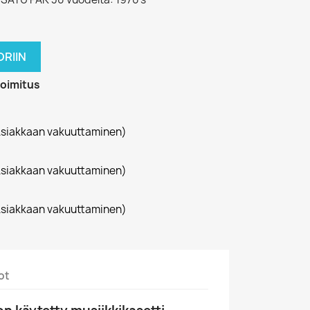
RIIN
toimitus
siakkaan vakuuttaminen)
siakkaan vakuuttaminen)
siakkaan vakuuttaminen)
ot