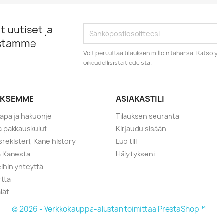
 uutiset ja
istamme
Voit peruuttaa tilauksen milloin tahansa. Kats
oikeudellisista tiedoista.
YKSEMME
ASIAKASTILI
tapa ja hakuohje
Tilauksen seuranta
ja pakkauskulut
Kirjaudu sisään
srekisteri, Kane history
Luo tili
a Kanesta
Hälytykseni
ihin yhteyttä
rtta
lät
© 2026 - Verkkokauppa-alustan toimittaa PrestaShop™