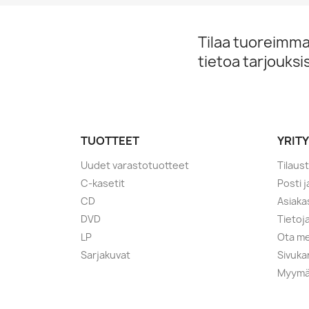
Tilaa tuoreimmat
tietoa tarjouks
TUOTTEET
YRIT
Uudet varastotuotteet
Tilaus
C-kasetit
Posti 
CD
Asiaka
DVD
Tietoj
LP
Ota me
Sarjakuvat
Sivuka
Myymä