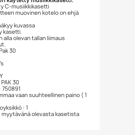
n käytetty musiikkikasetti.
y C-musiikkikasetti
otteen muovinen kotelo on ehjä
näkyy kuvassa
 kasetti.
lla olevan tallan liimaus
ut.
Pak 30
’s
VY
 PAK 30
: 750891
ammaa vaan suuhteellinen paino ( 1
yksikkö : 1
u myytävänä olevasta kasetista