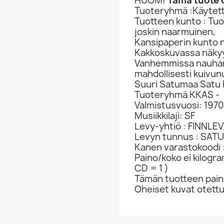
HUOM!
Tämä tuote o
Tuoteryhmä :Käytett
Tuotteen kunto : Tu
joskin naarmuinen,
Kansipaperin kunto 
Kakkoskuvassa näkyy
Vanhemmissa nauhan a
mahdollisesti kuivun
Suuri Satumaa Satu 
Tuoteryhmä KKAS -
Valmistusvuosi: 1970
Musiikkilaji: SF
Levy-yhtiö : FINNLE
Levyn tunnus : SATU
Kanen varastokoodi 
Paino/koko ei kilogr
CD = 1 )
Tämän tuotteen paino
Oheiset kuvat otett