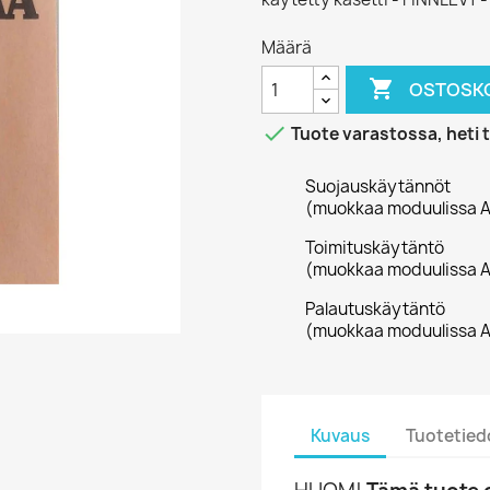
Määrä

OSTOSKO

Tuote varastossa, heti 
Suojauskäytännöt
(muokkaa moduulissa A
Toimituskäytäntö
(muokkaa moduulissa A
Palautuskäytäntö
(muokkaa moduulissa A
Kuvaus
Tuotetied