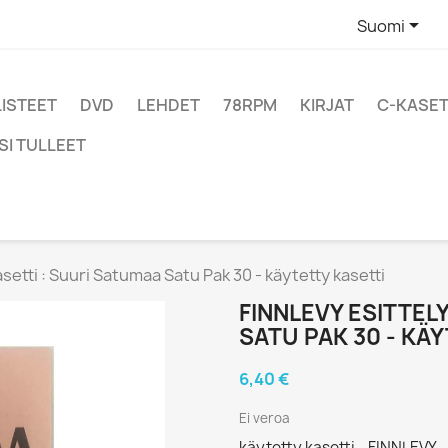

Suomi
LISTEET
DVD
LEHDET
78RPM
KIRJAT
C-KASET
SI TULLEET
asetti : Suuri Satumaa Satu Pak 30 - käytetty kasetti
FINNLEVY ESITTEL
SATU PAK 30 - KÄ
6,40 €
Ei veroa
käytetty kasetti - FINNLEVY 