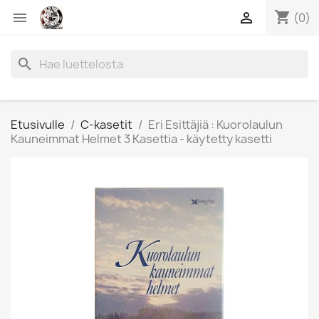
shopping_cart


(0)
search
Etusivulle
C-kasetit
Eri Esittäjiä : Kuorolaulun
Kauneimmat Helmet 3 Kasettia - käytetty kasetti