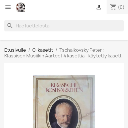
shopping_cart


(0)
search
Etusivulle
C-kasetit
Tschaikovsky Peter :
Klassisen Musiikin Aarteet 4 kasettia - käytetty kasetti