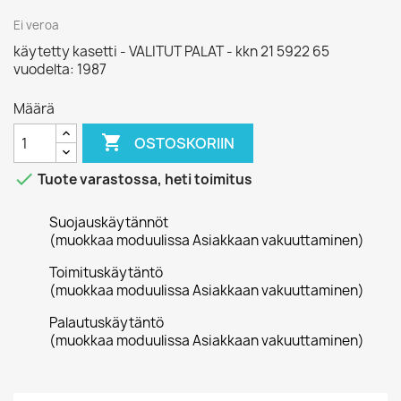
Ei veroa
käytetty kasetti - VALITUT PALAT - kkn 21 5922 65
vuodelta: 1987
Määrä

OSTOSKORIIN

Tuote varastossa, heti toimitus
Suojauskäytännöt
(muokkaa moduulissa Asiakkaan vakuuttaminen)
Toimituskäytäntö
(muokkaa moduulissa Asiakkaan vakuuttaminen)
Palautuskäytäntö
(muokkaa moduulissa Asiakkaan vakuuttaminen)