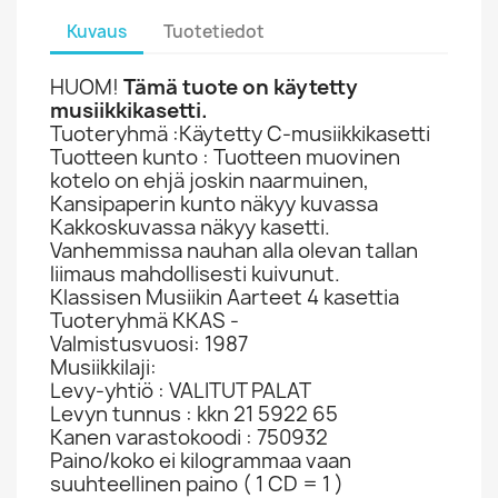
Kuvaus
Tuotetiedot
HUOM!
Tämä tuote on käytetty
musiikkikasetti.
Tuoteryhmä :Käytetty C-musiikkikasetti
Tuotteen kunto : Tuotteen muovinen
kotelo on ehjä joskin naarmuinen,
Kansipaperin kunto näkyy kuvassa
Kakkoskuvassa näkyy kasetti.
Vanhemmissa nauhan alla olevan tallan
liimaus mahdollisesti kuivunut.
Klassisen Musiikin Aarteet 4 kasettia
Tuoteryhmä KKAS -
Valmistusvuosi: 1987
Musiikkilaji:
Levy-yhtiö : VALITUT PALAT
Levyn tunnus : kkn 21 5922 65
Kanen varastokoodi : 750932
Paino/koko ei kilogrammaa vaan
suuhteellinen paino ( 1 CD = 1 )