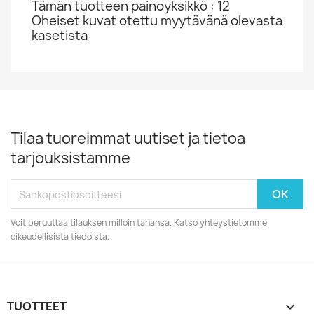
Tämän tuotteen painoyksikkö : 12
Oheiset kuvat otettu myytävänä olevasta
kasetista
Tilaa tuoreimmat uutiset ja tietoa
tarjouksistamme
Voit peruuttaa tilauksen milloin tahansa. Katso yhteystietomme
oikeudellisista tiedoista.
TUOTTEET
