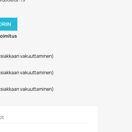
RIIN
toimitus
siakkaan vakuuttaminen)
siakkaan vakuuttaminen)
siakkaan vakuuttaminen)
ot