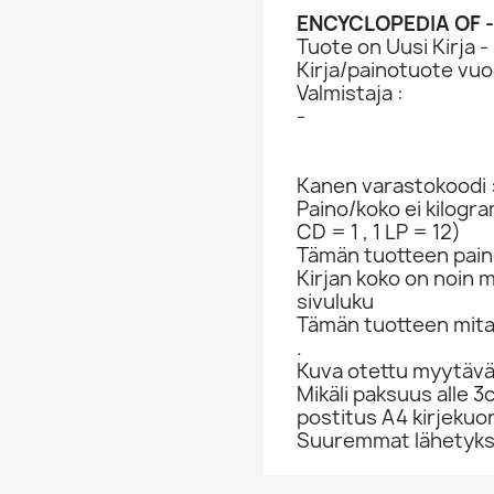
ENCYCLOPEDIA OF -
Tuote on Uusi Kirja -
Kirja/painotuote vuo
Valmistaja :
-
Kanen varastokoodi 
Paino/koko ei kilogr
CD = 1 , 1 LP = 12)
Tämän tuotteen paino
Kirjan koko on noin 
sivuluku
Tämän tuotteen mit
.
Kuva otettu myytävä
Mikäli paksuus alle 3
postitus A4 kirjekuo
Suuremmat lähetykset