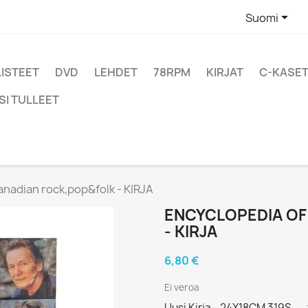

Suomi
LISTEET
DVD
LEHDET
78RPM
KIRJAT
C-KASET
SI TULLEET
nadian rock,pop&folk - KIRJA
ENCYCLOPEDIA OF
- KIRJA
6,80 €
Ei veroa
Uusi Kirja - 24X18CM 319S - -