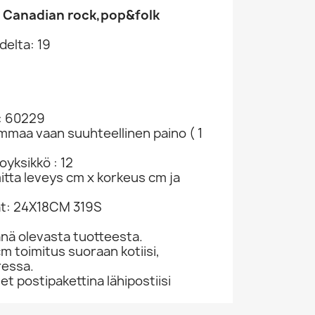
 Canadian rock,pop&folk
delta: 19
: 60229
ammaa vaan suuhteellinen paino ( 1
yksikkö : 12
mitta leveys cm x korkeus cm ja
at: 24X18CM 319S
nä olevasta tuotteesta.
cm toimitus suoraan kotiisi,
ressa.
 postipakettina lähipostiisi