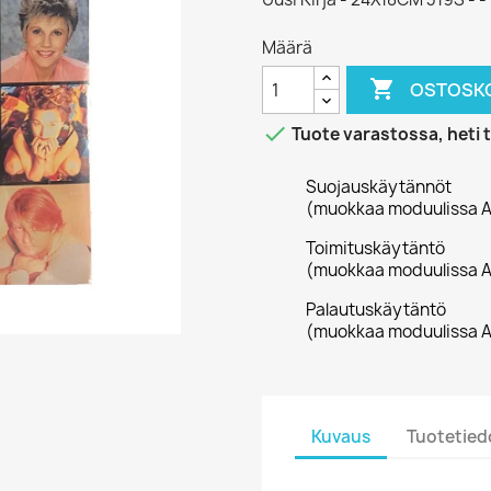
Määrä

OSTOSKO

Tuote varastossa, heti 
Suojauskäytännöt
(muokkaa moduulissa A
Toimituskäytäntö
(muokkaa moduulissa A
Palautuskäytäntö
(muokkaa moduulissa A
Kuvaus
Tuotetied