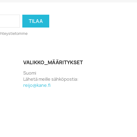
o yhteystietomme
VALIKKO_MÄÄRITYKSET
Suomi
Lähetä meille sähköpostia:
reijo@kane.fi