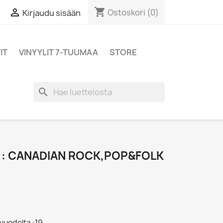
shopping_cart

Ostoskori
(0)
Kirjaudu sisään
IT
VINYYLIT 7-TUUMAA
STORE
search
 : CANADIAN ROCK,POP&FOLK
 vuodelta :19