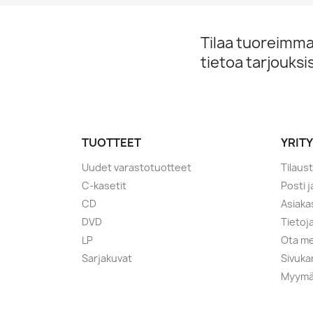
Tilaa tuoreimmat
tietoa tarjouks
TUOTTEET
YRIT
Uudet varastotuotteet
Tilaus
C-kasetit
Posti 
CD
Asiaka
DVD
Tietoj
LP
Ota me
Sarjakuvat
Sivuka
Myymä