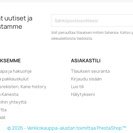
 uutiset ja
istamme
Voit peruuttaa tilauksen milloin tahansa. Kats
oikeudellisista tiedoista.
YKSEMME
ASIAKASTILI
tapa ja hakuohje
Tilauksen seuranta
ja pakkauskulut
Kirjaudu sisään
srekisteri, Kane history
Luo tili
a Kanesta
Hälytykseni
ihin yhteyttä
rtta
lät
© 2026 - Verkkokauppa-alustan toimittaa PrestaShop™