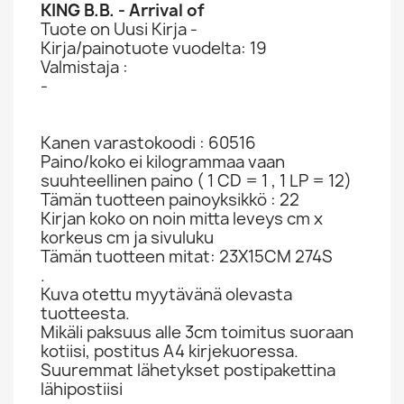
KING B.B. - Arrival of
Tuote on Uusi Kirja -
Kirja/painotuote vuodelta: 19
Valmistaja :
-
Kanen varastokoodi : 60516
Paino/koko ei kilogrammaa vaan
suuhteellinen paino ( 1 CD = 1 , 1 LP = 12)
Tämän tuotteen painoyksikkö : 22
Kirjan koko on noin mitta leveys cm x
korkeus cm ja sivuluku
Tämän tuotteen mitat: 23X15CM 274S
.
Kuva otettu myytävänä olevasta
tuotteesta.
Mikäli paksuus alle 3cm toimitus suoraan
kotiisi, postitus A4 kirjekuoressa.
Suuremmat lähetykset postipakettina
lähipostiisi