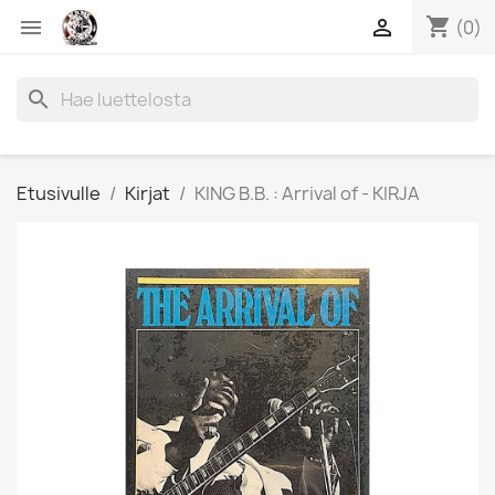
shopping_cart


(0)
search
Etusivulle
Kirjat
KING B.B. : Arrival of - KIRJA