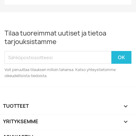
Tilaa tuoreimmat uutiset ja tietoa
tarjouksistamme
Voit peruuttaa tilauksen milloin tahansa. Katso yhteystietomme
oikeudellisista tiedoista.
TUOTTEET

YRITYKSEMME
