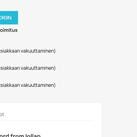
RIIN
toimitus
siakkaan vakuuttaminen)
siakkaan vakuuttaminen)
siakkaan vakuuttaminen)
ot
ord from lollap