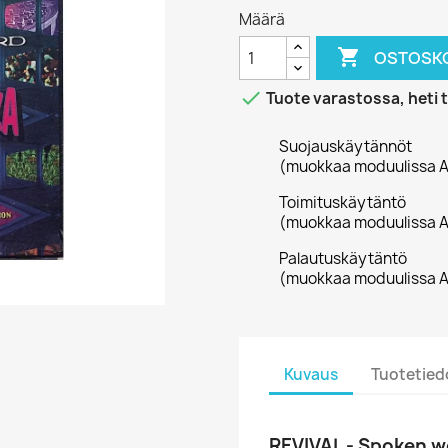
Määrä

OSTOSKO

Tuote varastossa, heti 
Suojauskäytännöt
(muokkaa moduulissa A
Toimituskäytäntö
(muokkaa moduulissa A
Palautuskäytäntö
(muokkaa moduulissa A
Kuvaus
Tuotetied
REVIVAL - Spoken w