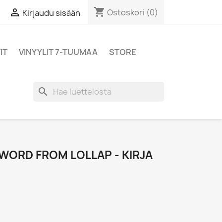
shopping_cart

Ostoskori
(0)
Kirjaudu sisään
IT
VINYYLIT 7-TUUMAA
STORE
search
 WORD FROM LOLLAP - KIRJA