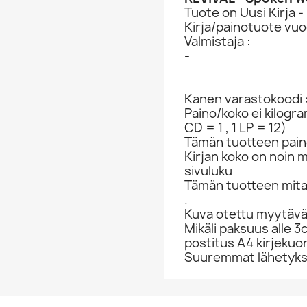
Tuote on Uusi Kirja -
Kirja/painotuote vuo
Valmistaja :
-
Kanen varastokoodi 
Paino/koko ei kilogr
CD = 1 , 1 LP = 12)
Tämän tuotteen paino
Kirjan koko on noin 
sivuluku
Tämän tuotteen mita
.
Kuva otettu myytävä
Mikäli paksuus alle 3
postitus A4 kirjekuo
Suuremmat lähetykset