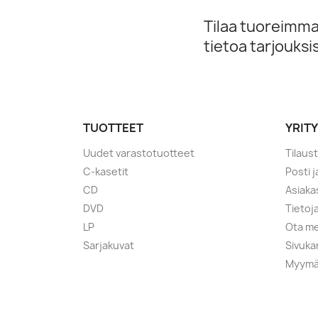
Tilaa tuoreimmat
tietoa tarjouks
TUOTTEET
YRIT
Uudet varastotuotteet
Tilaus
C-kasetit
Posti 
CD
Asiaka
DVD
Tietoj
LP
Ota me
Sarjakuvat
Sivuka
Myymä