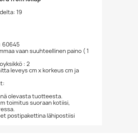
delta: 19
: 60645
ammaa vaan suuhteellinen paino ( 1
yksikkö : 2
mitta leveys cm x korkeus cm ja
t:
nä olevasta tuotteesta.
cm toimitus suoraan kotiisi,
ressa.
 postipakettina lähipostiisi