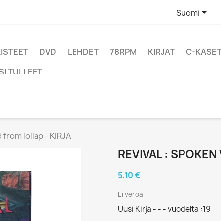

Suomi
LISTEET
DVD
LEHDET
78RPM
KIRJAT
C-KASET
SI TULLEET
from lollap - KIRJA
REVIVAL : SPOKEN
5,10 €
Ei veroa
Uusi Kirja - - - vuodelta :19