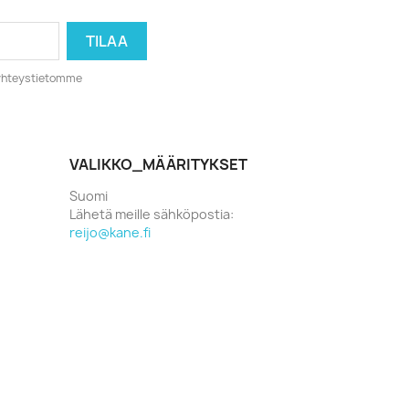
o yhteystietomme
VALIKKO_MÄÄRITYKSET
Suomi
Lähetä meille sähköpostia:
reijo@kane.fi