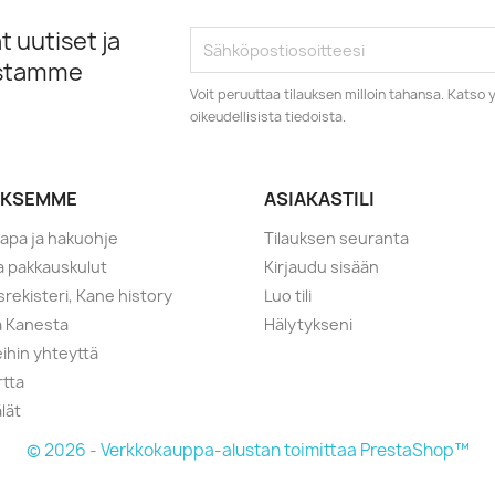
 uutiset ja
istamme
Voit peruuttaa tilauksen milloin tahansa. Kats
oikeudellisista tiedoista.
YKSEMME
ASIAKASTILI
tapa ja hakuohje
Tilauksen seuranta
ja pakkauskulut
Kirjaudu sisään
srekisteri, Kane history
Luo tili
a Kanesta
Hälytykseni
ihin yhteyttä
rtta
lät
© 2026 - Verkkokauppa-alustan toimittaa PrestaShop™