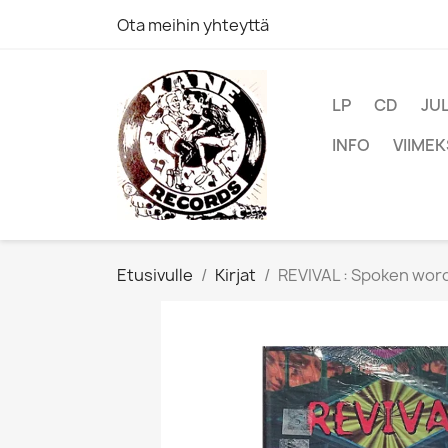
Ota meihin yhteyttä
LP
CD
JU
INFO
VIIMEK
Etusivulle
Kirjat
REVIVAL : Spoken word 