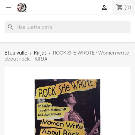
shopping_cart


(0)
search
Etusivulle
Kirjat
ROCK SHE WROTE : Women write
about rock, - KIRJA