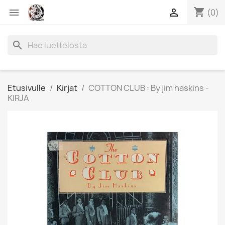
shopping_cart


(0)
search
Etusivulle
Kirjat
COTTON CLUB : By jim haskins -
KIRJA