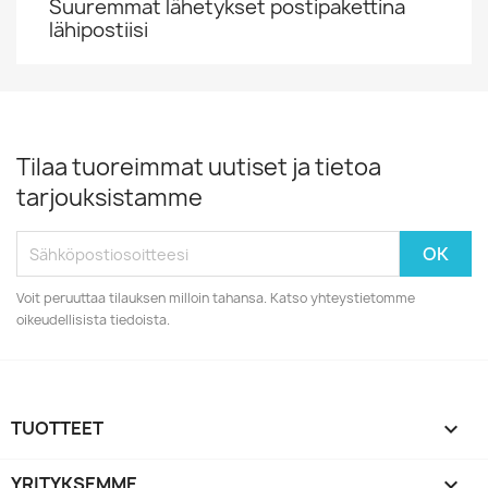
Suuremmat lähetykset postipakettina
lähipostiisi
Tilaa tuoreimmat uutiset ja tietoa
tarjouksistamme
Voit peruuttaa tilauksen milloin tahansa. Katso yhteystietomme
oikeudellisista tiedoista.
TUOTTEET

YRITYKSEMME
