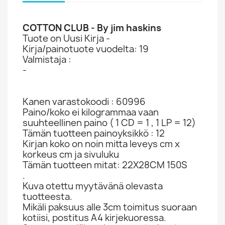
COTTON CLUB - By jim haskins
Tuote on Uusi Kirja -
Kirja/painotuote vuodelta: 19
Valmistaja :
-
Kanen varastokoodi : 60996
Paino/koko ei kilogrammaa vaan
suuhteellinen paino ( 1 CD = 1 , 1 LP = 12)
Tämän tuotteen painoyksikkö : 12
Kirjan koko on noin mitta leveys cm x
korkeus cm ja sivuluku
Tämän tuotteen mitat: 22X28CM 150S
.
Kuva otettu myytävänä olevasta
tuotteesta.
Mikäli paksuus alle 3cm toimitus suoraan
kotiisi, postitus A4 kirjekuoressa.