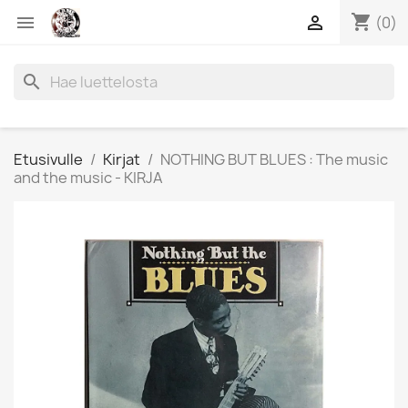
shopping_cart


(0)
search
Etusivulle
Kirjat
NOTHING BUT BLUES : The music
and the music - KIRJA