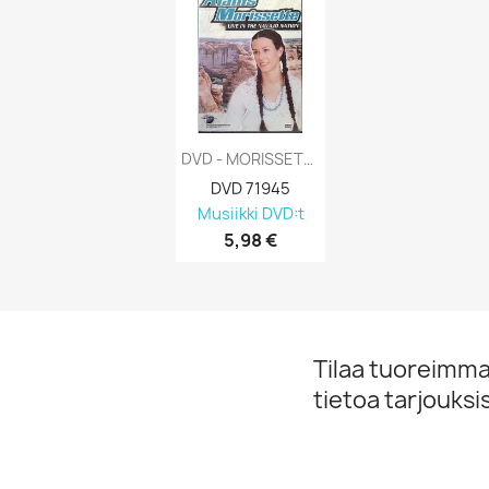
DVD - MORISSETTE ALANIS : LIVE IN NAVAJO...
DVD 71945
Musiikki DVD:t
5,98 €
Tilaa tuoreimmat
tietoa tarjouks