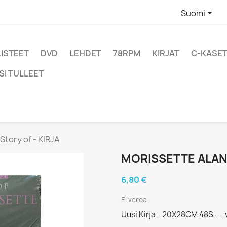

Suomi
LISTEET
DVD
LEHDET
78RPM
KIRJAT
C-KASET
SI TULLEET
tory of - KIRJA
MORISSETTE ALANIS
6,80 €
Ei veroa
Uusi Kirja - 20X28CM 48S - - 