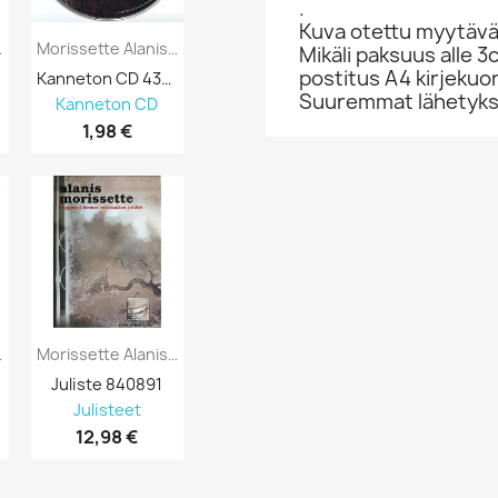
.
Kuva otettu myytävä
D Jagged...
Morissette Alanis: Supposed Former...
Mikäli paksuus alle 3
postitus A4 kirjekuo
Kanneton CD 436266
Suuremmat lähetykset
Kanneton CD
1,98 €
upposed:...
Morissette Alanis: Supposed Former:...
Juliste 840891
Julisteet
12,98 €