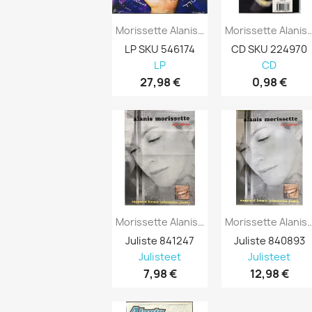
Morissette Alanis LP The Collection 2LP...
Morissette Alanis Käytetty C
LP SKU 546174
CD SKU 224970
LP
CD
27,98 €
0,98 €
Morissette Alanis: Supposed Former...
Morissette Alanis: New Album S
Juliste 841247
Juliste 840893
Julisteet
Julisteet
7,98 €
12,98 €