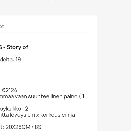
ot
- Story of
delta: 19
: 62124
ammaa vaan suuhteellinen paino ( 1
yksikkö : 2
mitta leveys cm x korkeus cm ja
at: 20X28CM 48S