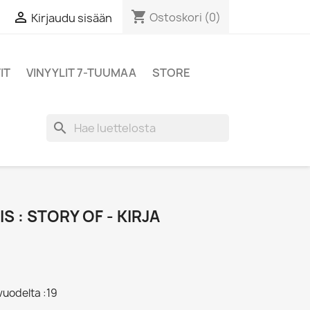
shopping_cart

Ostoskori
(0)
Kirjaudu sisään
IT
VINYYLIT 7-TUUMAA
STORE
search
 : STORY OF - KIRJA
vuodelta :19