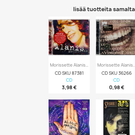
lisää tuotteita samalta 
Morissette Alanis Käytetty CD So-Called...
Morissette Alanis Käytetty CD 
CD SKU 87381
CD SKU 36266
CD
CD
3,98 €
0,98 €