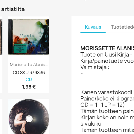
artistilta
Kuvaus
Tuotetied
MORISSETTE ALANIS 
Tuote on Uusi Kirja -
Kirja/painotuote vuo
Supposed...
Morissette Alanis CD Jagged Little Pill...
Valmistaja :
-
CD SKU 379836
CD
1,98 €
Kanen varastokoodi 
Paino/koko ei kilogr
CD = 1 , 1 LP = 12)
Tämän tuotteen paino
Kirjan koko on noin 
sivuluku
Tämän tuotteen mit