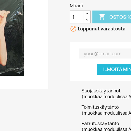
Määrä

OSTOSKO

Loppunut varastosta
ILMOITA MI
Suojauskäytännöt
(muokkaa moduulissa A
Toimituskäytäntö
(muokkaa moduulissa A
Palautuskäytäntö
(muokkaa moduulissa A