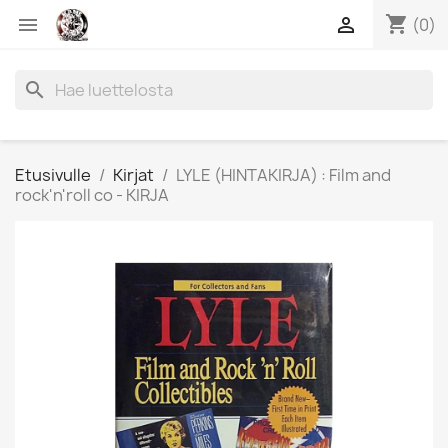
shopping_cart


(0)
search
Etusivulle
Kirjat
LYLE (HINTAKIRJA) : Film and
rock'n'roll co - KIRJA