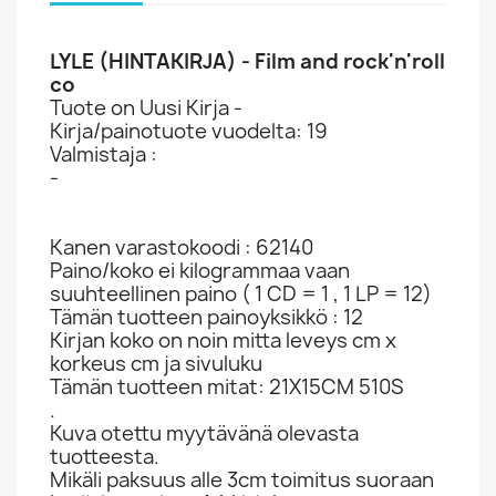
LYLE (HINTAKIRJA) - Film and rock'n'roll
co
Tuote on Uusi Kirja -
Kirja/painotuote vuodelta: 19
Valmistaja :
-
Kanen varastokoodi : 62140
Paino/koko ei kilogrammaa vaan
suuhteellinen paino ( 1 CD = 1 , 1 LP = 12)
Tämän tuotteen painoyksikkö : 12
Kirjan koko on noin mitta leveys cm x
korkeus cm ja sivuluku
Tämän tuotteen mitat: 21X15CM 510S
.
Kuva otettu myytävänä olevasta
tuotteesta.
Mikäli paksuus alle 3cm toimitus suoraan