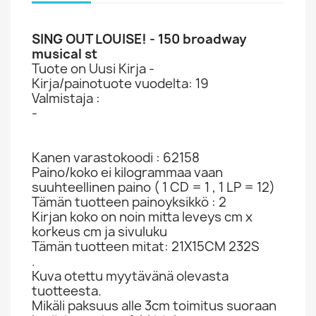
SING OUT LOUISE! - 150 broadway
musical st
Tuote on Uusi Kirja -
Kirja/painotuote vuodelta: 19
Valmistaja :
-
Kanen varastokoodi : 62158
Paino/koko ei kilogrammaa vaan
suuhteellinen paino ( 1 CD = 1 , 1 LP = 12)
Tämän tuotteen painoyksikkö : 2
Kirjan koko on noin mitta leveys cm x
korkeus cm ja sivuluku
Tämän tuotteen mitat: 21X15CM 232S
.
Kuva otettu myytävänä olevasta
tuotteesta.
Mikäli paksuus alle 3cm toimitus suoraan