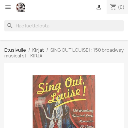
shopping_cart


(0)
search
Etusivulle
Kirjat
SING OUT LOUISE! : 150 broadway
musical st - KIRJA