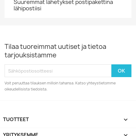
Suuremmat lähetykset postipakettina
lähipostiisi
Tilaa tuoreimmat uutiset ja tietoa
tarjouksistamme
Voit peruuttaa tilauksen milloin tahansa. Katso yhteystietomme
oikeudellisista tiedoista.
TUOTTEET

YRITYKSEMME
