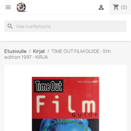
shopping_cart


(0)
search
Etusivulle
Kirjat
TIME OUT FILM GUIDE : 5th
edition 1997 - KIRJA