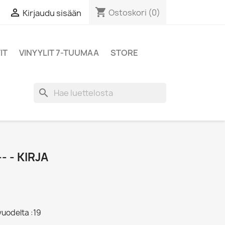
shopping_cart

Ostoskori
(0)
Kirjaudu sisään
IT
VINYYLIT 7-TUUMAA
STORE
search
- - KIRJA
vuodelta :19