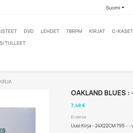

Suomi
LISTEET
DVD
LEHDET
78RPM
KIRJAT
C-KASET
SI TULLEET
KIRJA
OAKLAND BLUES : -
7,48 €
Ei veroa
Uusi Kirja - 24X22CM 79S - - 