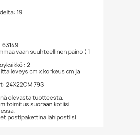
delta: 19
: 63149
ammaa vaan suuhteellinen paino ( 1
yksikkö : 2
mitta leveys cm x korkeus cm ja
at: 24X22CM 79S
nä olevasta tuotteesta.
cm toimitus suoraan kotiisi,
ressa.
 postipakettina lähipostiisi