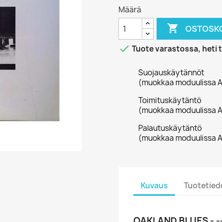
Määrä

OSTOSKO

Tuote varastossa, heti 
Suojauskäytännöt
(muokkaa moduulissa A
Toimituskäytäntö
(muokkaa moduulissa A
Palautuskäytäntö
(muokkaa moduulissa A
Kuvaus
Tuotetied
OAKLAND BLUES - -