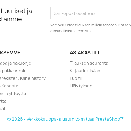
 uutiset ja
istamme
Voit peruuttaa tilauksen milloin tahansa. Kats
oikeudellisista tiedoista.
YKSEMME
ASIAKASTILI
tapa ja hakuohje
Tilauksen seuranta
ja pakkauskulut
Kirjaudu sisään
srekisteri, Kane history
Luo tili
a Kanesta
Hälytykseni
ihin yhteyttä
rtta
lät
© 2026 - Verkkokauppa-alustan toimittaa PrestaShop™