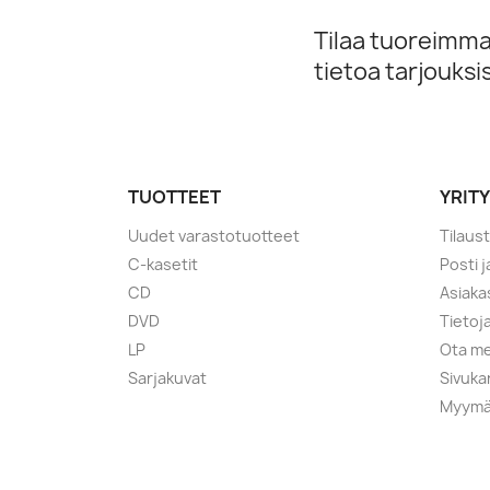
Tilaa tuoreimmat
tietoa tarjouks
TUOTTEET
YRIT
Uudet varastotuotteet
Tilaus
C-kasetit
Posti 
CD
Asiaka
DVD
Tietoj
LP
Ota me
Sarjakuvat
Sivuka
Myymä