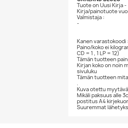
Tuote on Uusi Kirja -
Kirja/painotuote vuo
Valmistaja :
-
Kanen varastokoodi 
Paino/koko ei kilogr
CD = 1 , 1 LP = 12)
Tämän tuotteen paino
Kirjan koko on noin 
sivuluku
Tämän tuotteen mit
.
Kuva otettu myytävä
Mikäli paksuus alle 3
postitus A4 kirjekuo
Suuremmat lähetykset