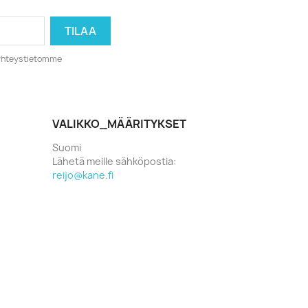
o yhteystietomme
VALIKKO_MÄÄRITYKSET
Suomi
Lähetä meille sähköpostia:
reijo@kane.fi