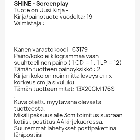
SHINE - Screenplay
Tuote on Uusi Kirja -
Kirja/painotuote vuodelta: 19
Valmistaja :
-
Kanen varastokoodi : 63179
Paino/koko ei kilogrammaa vaan
suuhteellinen paino ( 1 CD = 1 , 1 LP = 12)
Tämän tuotteen painoyksikkö : 2
Kirjan koko on noin mitta leveys cm x
korkeus cm ja sivuluku
Tämän tuotteen mitat: 13X20CM 176S
.
Kuva otettu myytävänä olevasta
tuotteesta.
Mikäli paksuus alle 3cm toimitus suoraan
kotiisi, postitus A4 kirjekuoressa.
Suuremmat lähetykset postipakettina
lähipostiisi