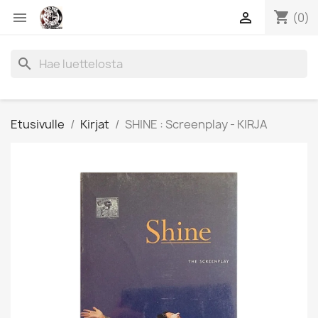
shopping_cart


(0)
search
Etusivulle
Kirjat
SHINE : Screenplay - KIRJA