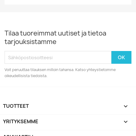
Tilaa tuoreimmat uutiset ja tietoa
tarjouksistamme
Voit peruuttaa tilauksen milloin tahansa. Katso yhteystietomme
oikeudellisista tiedoista.
TUOTTEET

YRITYKSEMME
