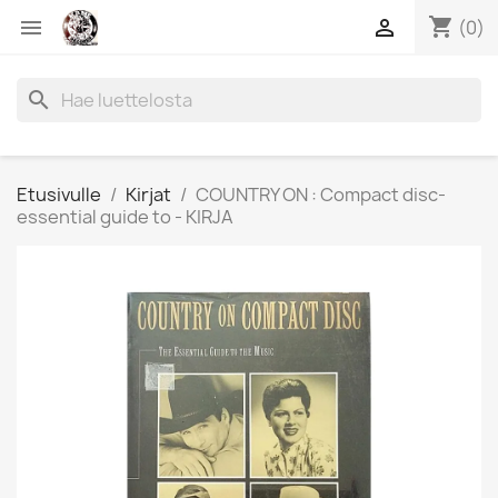
shopping_cart


(0)
search
Etusivulle
Kirjat
COUNTRY ON : Compact disc-
essential guide to - KIRJA