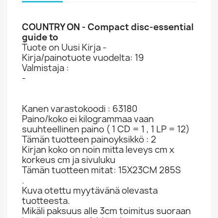
COUNTRY ON - Compact disc-essential
guide to
Tuote on Uusi Kirja -
Kirja/painotuote vuodelta: 19
Valmistaja :
-
Kanen varastokoodi : 63180
Paino/koko ei kilogrammaa vaan
suuhteellinen paino ( 1 CD = 1 , 1 LP = 12)
Tämän tuotteen painoyksikkö : 2
Kirjan koko on noin mitta leveys cm x
korkeus cm ja sivuluku
Tämän tuotteen mitat: 15X23CM 285S
.
Kuva otettu myytävänä olevasta
tuotteesta.
Mikäli paksuus alle 3cm toimitus suoraan