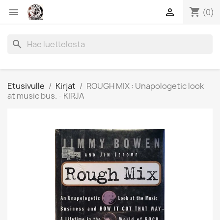
shopping_cart


(0)
search
Etusivulle
Kirjat
ROUGH MIX : Unapologetic look
at music bus. - KIRJA