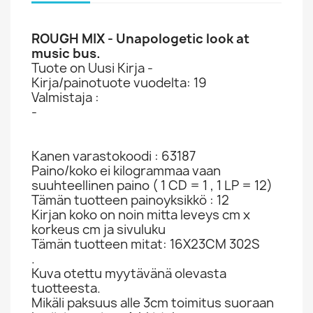
ROUGH MIX - Unapologetic look at
music bus.
Tuote on Uusi Kirja -
Kirja/painotuote vuodelta: 19
Valmistaja :
-
Kanen varastokoodi : 63187
Paino/koko ei kilogrammaa vaan
suuhteellinen paino ( 1 CD = 1 , 1 LP = 12)
Tämän tuotteen painoyksikkö : 12
Kirjan koko on noin mitta leveys cm x
korkeus cm ja sivuluku
Tämän tuotteen mitat: 16X23CM 302S
.
Kuva otettu myytävänä olevasta
tuotteesta.
Mikäli paksuus alle 3cm toimitus suoraan