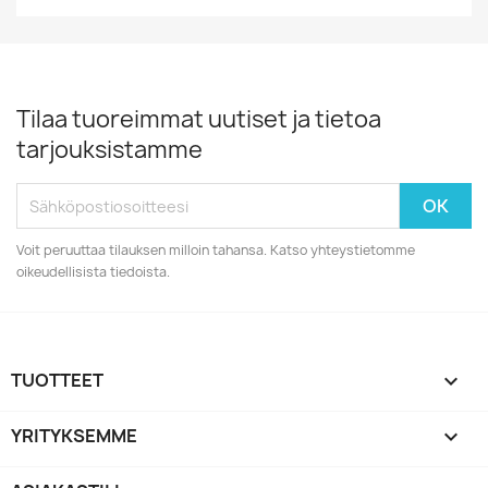
Tilaa tuoreimmat uutiset ja tietoa
tarjouksistamme
Voit peruuttaa tilauksen milloin tahansa. Katso yhteystietomme
oikeudellisista tiedoista.
TUOTTEET

YRITYKSEMME
