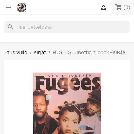
shopping_cart


(0)
search
Etusivulle
Kirjat
FUGEES : Unofficial book - KIRJA