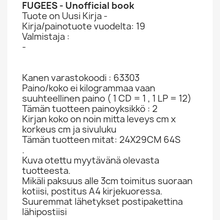
FUGEES - Unofficial book
Tuote on Uusi Kirja -
Kirja/painotuote vuodelta: 19
Valmistaja :
-
Kanen varastokoodi : 63303
Paino/koko ei kilogrammaa vaan
suuhteellinen paino ( 1 CD = 1 , 1 LP = 12)
Tämän tuotteen painoyksikkö : 2
Kirjan koko on noin mitta leveys cm x
korkeus cm ja sivuluku
Tämän tuotteen mitat: 24X29CM 64S
.
Kuva otettu myytävänä olevasta
tuotteesta.
Mikäli paksuus alle 3cm toimitus suoraan
kotiisi, postitus A4 kirjekuoressa.
Suuremmat lähetykset postipakettina
lähipostiisi