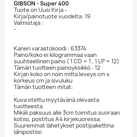
GIBSON - Super 400
Tuote on Uusi Kirja -
Kirja/painotuote vuodelta: 19
Valmistaja :
-
Kanen varastokoodi : 63374
Paino/koko ei kilogrammaa vaan
suuhteellinen paino ( 1 CD = 1 , 1 LP = 12)
Tämän tuotteen painoyksikkö : 12
Kirjan koko on noin mitta leveys cm x
korkeus cm ja sivuluku
Tämän tuotteen mitat:
.
Kuva otettu myytävänä olevasta
tuotteesta.
Mikäli paksuus alle 3cm toimitus suoraan
kotiisi, postitus A4 kirjekuoressa.
Suuremmat lähetykset postipakettina
lähipostiisi