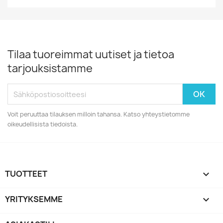
Tilaa tuoreimmat uutiset ja tietoa
tarjouksistamme
Voit peruuttaa tilauksen milloin tahansa. Katso yhteystietomme
oikeudellisista tiedoista.
TUOTTEET

YRITYKSEMME
