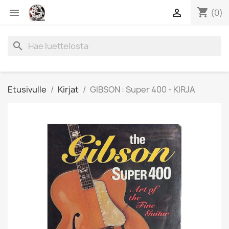
shopping_cart


(0)
search
Etusivulle
Kirjat
GIBSON : Super 400 - KIRJA