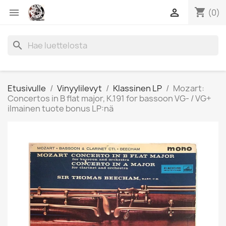
shopping_cart


(0)
search
Etusivulle
Vinyylilevyt
Klassinen LP
Mozart:
Concertos in B flat major, K.191 for bassoon VG- / VG+
ilmainen tuote bonus LP:nä