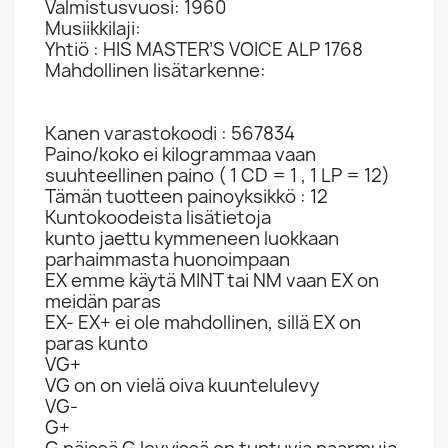
Valmistusvuosi: 1960
Musiikkilaji:
Yhtiö : HIS MASTER’S VOICE ALP 1768
Mahdollinen lisätarkenne:
Kanen varastokoodi : 567834
Paino/koko ei kilogrammaa vaan
suuhteellinen paino ( 1 CD = 1 , 1 LP = 12)
Tämän tuotteen painoyksikkö : 12
Kuntokoodeista lisätietoja
kunto jaettu kymmeneen luokkaan
parhaimmasta huonoimpaan
EX emme käytä MINT tai NM vaan EX on
meidän paras
EX- EX+ ei ole mahdollinen, sillä EX on
paras kunto
VG+
VG on on vielä oiva kuuntelulevy
VG-
G+