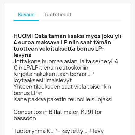
Kuvaus
Tuotetiedot
HUOM! Osta tämän lisäksi myös joku yli
4 euroa maksava LP niin saat tämän
tuotteen veloituksetta bonus LP-
levynä
Jotta kone huomaa asian, laita se/ne yli 4
€:n LP/LP:t ensin ostoskoriin
Kirjoita hakukenttään bonus LP
löytääksesi ilmaislevyt
Yhteen tilaukseen saat vielä toisenkin
bonus LP:n
Kane pakkaa paketin reunoille suojaksi
Concertos in B flat major, K.191 for
bassoon
Tuoteryhmä KLP - käytetty LP-levy