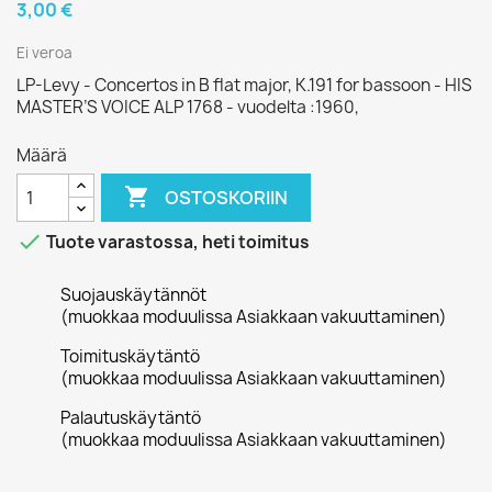
3,00 €
Ei veroa
LP-Levy - Concertos in B flat major, K.191 for bassoon - HIS
MASTER’S VOICE ALP 1768 - vuodelta :1960,
Määrä

OSTOSKORIIN

Tuote varastossa, heti toimitus
Suojauskäytännöt
(muokkaa moduulissa Asiakkaan vakuuttaminen)
Toimituskäytäntö
(muokkaa moduulissa Asiakkaan vakuuttaminen)
Palautuskäytäntö
(muokkaa moduulissa Asiakkaan vakuuttaminen)