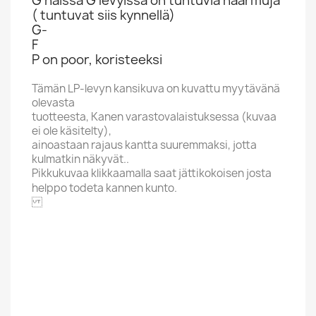
G näissä G levyissä on tuntuvia naarmuja
( tuntuvat siis kynnellä)
G-
F
P on poor, koristeeksi
Tämän LP-levyn kansikuva on kuvattu myytävänä
olevasta
tuotteesta, Kanen varastovalaistuksessa (kuvaa
ei ole käsitelty),
ainoastaan rajaus kantta suuremmaksi, jotta
kulmatkin näkyvät..
Pikkukuvaa klikkaamalla saat jättikokoisen josta
helppo todeta kannen kunto.
HIS MASTER’S VOICE