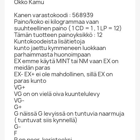
Okko Kamu
Kanen varastokoodi : 568939
Paino/koko ei kilogrammaa vaan
suuhteellinen paino ( 1 CD = 1 , 1 LP = 12)
Tämän tuotteen painoyksikkö : 12
Kuntokoodeista lisätietoja
kunto jaettu kymmeneen luokkaan
parhaimmasta huonoimpaan
EX emme käytä MINT tai NM vaan EX on
meidän paras
EX- EX+ ei ole mahdollinen, sillä EX on
paras kunto
VG+
VG on on vielä oiva kuuntelulevy
VG-
G+
G näissä G levyissä on tuntuvia naarmuja
( tuntuvat siis kynnellä)
G-
F
P on poor, koristeeksi