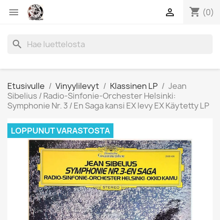
shopping_cart


(0)
search
Etusivulle
Vinyylilevyt
Klassinen LP
Jean
Sibelius / Radio-Sinfonie-Orchester Helsinki:
Symphonie Nr. 3 / En Saga kansi EX levy EX Käytetty LP
LOPPUNUT VARASTOSTA