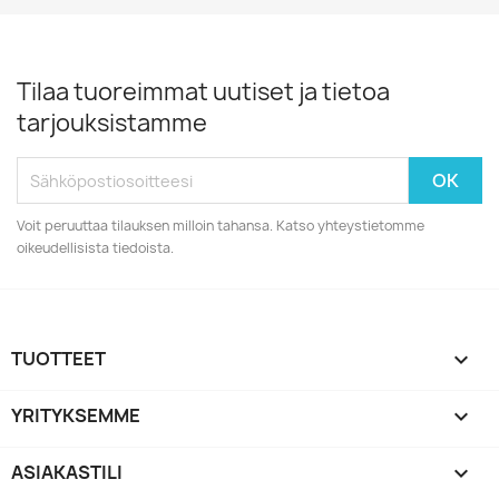
Tilaa tuoreimmat uutiset ja tietoa
tarjouksistamme
Voit peruuttaa tilauksen milloin tahansa. Katso yhteystietomme
oikeudellisista tiedoista.
TUOTTEET

YRITYKSEMME

ASIAKASTILI
