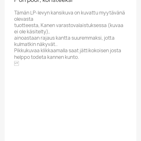
Tämän LP-levyn kansikuva on kuvattu myytävänä
olevasta
tuotteesta, Kanen varastovalaistuksessa (kuvaa
ei ole käsitelty),
ainoastaan rajaus kantta suuremmaksi, jotta
kulmatkin näkyvät..
Pikkukuvaa klikkaamalla saat jättikokoisen josta
helppo todeta kannen kunto.
DEUTSCHE GRAMMOPHON
Aakkoskirjain
S
Hintaluokka
12,01-20 Euroa