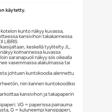
n käytetty.
-kotelon kunto näkyy kuvassa,
otteessa kansivihon takakannessa
EX LIBRIS
isijaltaan, keskellä tyylitelty JL,
i näkyy kolmannessa kuvassa
lloin saranapuoli näkyy siis oikealla
kynee vasemmassa alakulmassa tai
esta johtuen kuntokoodia alennettu
virheetön, niin kannen kuntokoodiksi
rkoittaa kansivihon ja takapaperin
sipaperi. VG = paperissa painauma
itusta, G = kuluneempi kansipaperi,