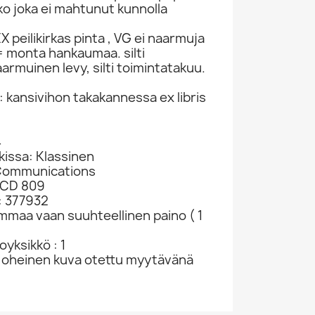
ko joka ei mahtunut kunnolla
 peilikirkas pinta , VG ei naarmuja
 monta hankaumaa. silti
armuinen levy, silti toimintatakuu.
: kansivihon takakannessa ex libris
4
kissa: Klassinen
 Communications
 CD 809
: 377932
ammaa vaan suuhteellinen paino ( 1
yksikkö : 1
 oheinen kuva otettu myytävänä