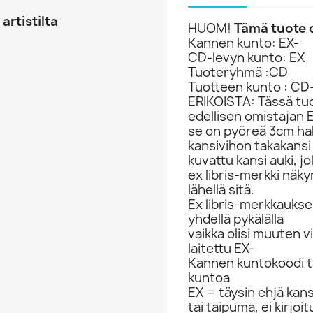
artistilta
HUOM!
Tämä tuote o
Kannen kunto: EX-
CD-levyn kunto: EX
Tuoteryhmä :CD
Tuotteen kunto : CD
ERIKOISTA: Tässä tu
edellisen omistajan 
se on pyöreä 3cm halka
kansivihon takakans
kuvattu kansi auki, jo
ex libris-merkki nä
lähellä sitä.
Ex libris-merkkauks
yhdellä pykälällä
vaikka olisi muuten 
laitettu EX-
Kannen kuntokoodi ta
kuntoa
EX = täysin ehjä kan
tai taipuma, ei kirjo