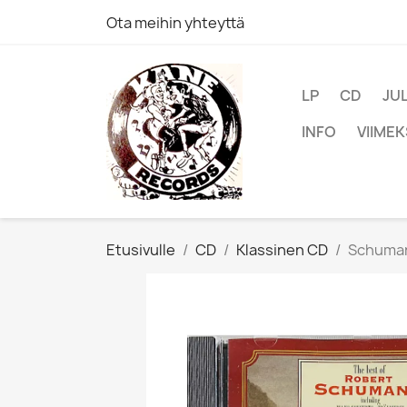
Ota meihin yhteyttä
LP
CD
JU
INFO
VIIMEK
Etusivulle
CD
Klassinen CD
Schumann