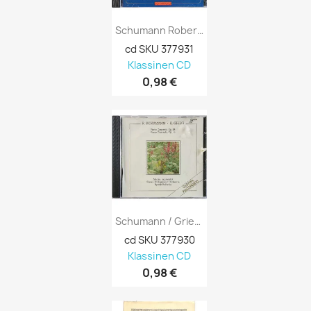
Schumann Robert CD Symphonies Nos 1...
cd SKU 377931
Klassinen CD
0,98 €
Schumann / Grieg CD Piano Concertos Kansi...
cd SKU 377930
Klassinen CD
0,98 €