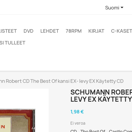

Suomi
LISTEET
DVD
LEHDET
78RPM
KIRJAT
C-KASET
SI TULLEET
 Robert CD The Best Of kansi EX- levy EX Käytetty CD
SCHUMANN ROBERT
LEVY EX KÄYTETTY
1,98 €
Ei veroa
CD - The Best Of - Castle C