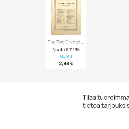
The Two Grenadiers: Robert Schumann Kansi...
Nuotti 801185

Nuotit
2,98 €
Tilaa tuoreimmat
tietoa tarjouks