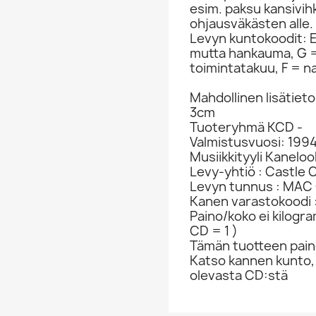
esim. paksu kansivih
ohjausväkästen alle.
Levyn kuntokoodit: EX
mutta hankauma, G =
toimintatakuu, F = na
Mahdollinen lisätieto
3cm
Tuoteryhmä KCD -
Valmistusvuosi: 199
Musiikkityyli Kaneloo
Levy-yhtiö : Castle
Levyn tunnus : MAC
Kanen varastokoodi 
Paino/koko ei kilogr
CD = 1 )
Tämän tuotteen paino
Katso kannen kunto,
olevasta CD:stä