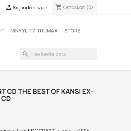
shopping_cart

Ostoskori
(0)
Kirjaudu sisään
IT
VINYYLIT 7-TUUMAA
STORE
search
 CD THE BEST OF KANSI EX-
 CD
ommunications MAC CD 809 - vuodelta: 1994,