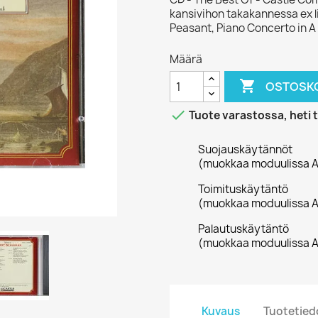
kansivihon takakannessa ex 
Peasant, Piano Concerto in A
Määrä

OSTOSKO

Tuote varastossa, heti 
Suojauskäytännöt
(muokkaa moduulissa A
Toimituskäytäntö
(muokkaa moduulissa A
Palautuskäytäntö
(muokkaa moduulissa A
Kuvaus
Tuotetied