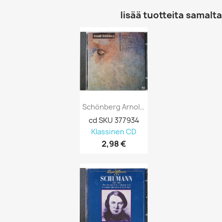
lisää tuotteita samalta 
Schönberg Arnold CD Chamber Symphony Op.9,...
cd SKU 377934
Klassinen CD
2,98 €