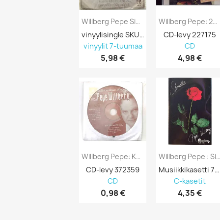
Willberg Pepe Single 7” Jos Sä Lähdet Pois...
Willberg Pepe: 20 Suosikkia -Rööperiin...
vinyylisingle SKU 691005
CD-levy 227175
vinyylit 7-tuumaa
CD
5,98 €
4,98 €
Willberg Pepe: Kosketus Jää, Promo...
Willberg Pepe : Sinulle - Käytetty 
CD-levy 372359
Musiikkikasetti 750335
CD
C-kasetit
0,98 €
4,35 €