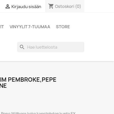
shopping_cart

Ostoskori
(0)
Kirjaudu sisään
IT
VINYYLIT 7-TUUMAA
STORE
search
 JIM PEMBROKE,PEPE
NE
,Pepe Willberg koko kansilehden kunto EX