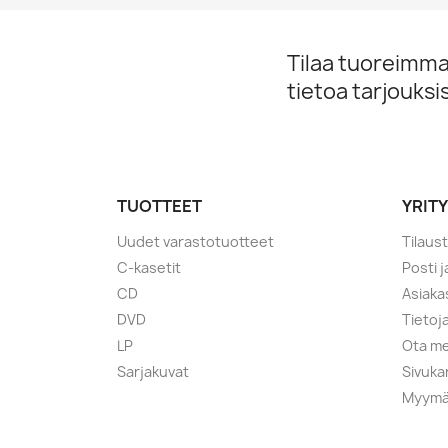
Tilaa tuoreimmat
tietoa tarjouks
TUOTTEET
YRIT
Uudet varastotuotteet
Tilaus
C-kasetit
Posti 
CD
Asiaka
DVD
Tietoj
LP
Ota me
Sarjakuvat
Sivuka
Myymä