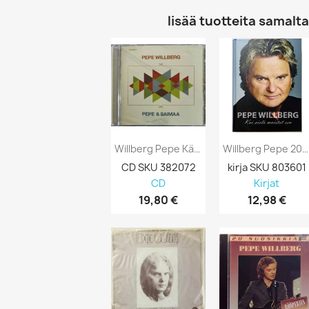
lisää tuotteita samalta 
Willberg Pepe Käytetty CD Pepe & Saimaa...
Willberg Pepe 2012 ISBN 978-952-220-578-0...
CD SKU 382072
kirja SKU 803601
CD
Kirjat
19,80 €
12,98 €