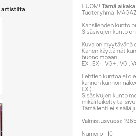
HUOM!
Tämä aikakau
artistilta
Tuoteryhmä :MAGAZ
Kansilehden kunto on
Sisäsivujen kunto on
Kuva on myytävänä o
Kanen käyttämät ku
huonoimpaan:
EX , EX- , VG+ , VG , VG
Lehtien kuntoa ei ole
kannen kunnon näkee 
EX )
Sisäsivujen kunto me
mikäli leikelty tai s
Tämä lehti ei sisällä j
Valmistusvuosi: 196
Numero : 10