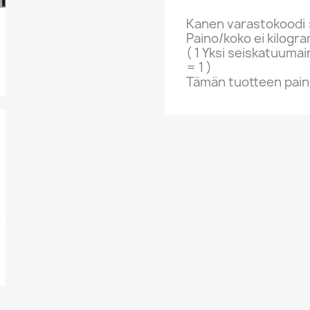
Kanen varastokoodi 
Paino/koko ei kilogr
( 1 Yksi seiskatuumai
= 1 )
Tämän tuotteen paino
Kasetti