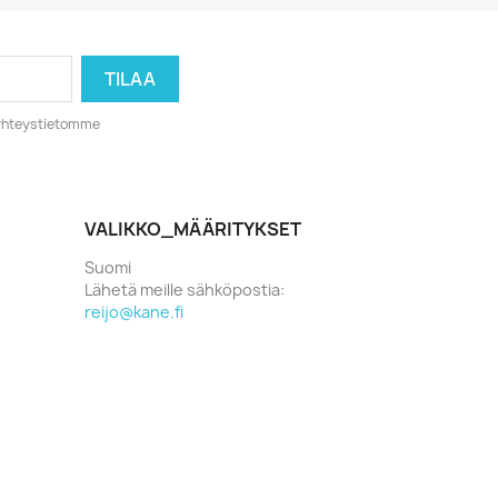
o yhteystietomme
VALIKKO_MÄÄRITYKSET
Suomi
Lähetä meille sähköpostia:
reijo@kane.fi