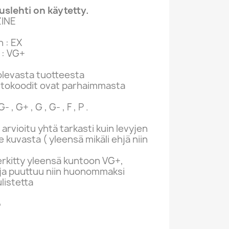
slehti on käytetty.
INE
 : EX
 : VG+
levasta tuotteesta
ntokoodit ovat parhaimmasta
- , G+ , G , G- , F , P .
 arvioitu yhtä tarkasti kuin levyjen
kuvasta ( yleensä mikäli ehjä niin
rkitty yleensä kuntoon VG+,
ivuja puuttuu niin huonommaksi
ulistetta
5