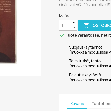
sisäsivut VG+ 10 vuodelta :1965
Määrä

OSTOSKO

Tuote varastossa, heti 
Suojauskäytännöt
(muokkaa moduulissa A
Toimituskäytäntö
(muokkaa moduulissa A
Palautuskäytäntö
(muokkaa moduulissa A
Kuvaus
Tuotetied