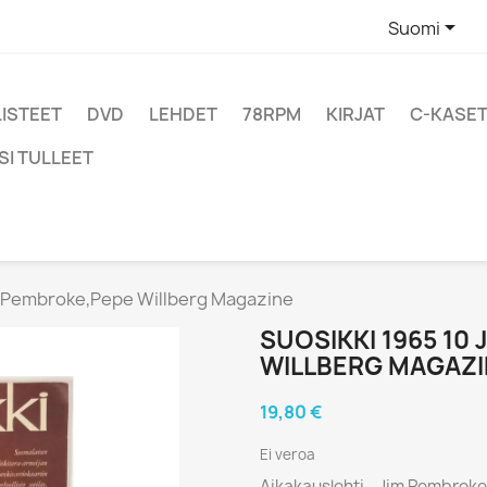

Suomi
LISTEET
DVD
LEHDET
78RPM
KIRJAT
C-KASET
SI TULLEET
im Pembroke,Pepe Willberg Magazine
SUOSIKKI 1965 10
WILLBERG MAGAZI
19,80 €
Ei veroa
Aikakauslehti - Jim Pembroke