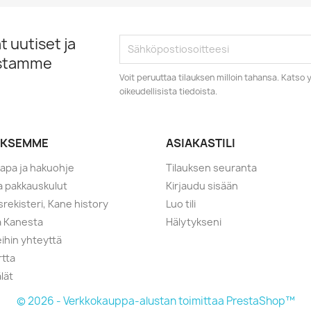
 uutiset ja
istamme
Voit peruuttaa tilauksen milloin tahansa. Kats
oikeudellisista tiedoista.
YKSEMME
ASIAKASTILI
tapa ja hakuohje
Tilauksen seuranta
ja pakkauskulut
Kirjaudu sisään
srekisteri, Kane history
Luo tili
a Kanesta
Hälytykseni
ihin yhteyttä
rtta
lät
© 2026 - Verkkokauppa-alustan toimittaa PrestaShop™