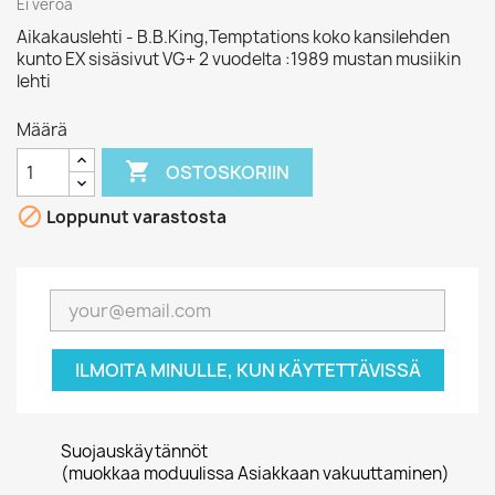
Ei veroa
Aikakauslehti - B.B.King,Temptations koko kansilehden
kunto EX sisäsivut VG+ 2 vuodelta :1989 mustan musiikin
lehti
Määrä

OSTOSKORIIN

Loppunut varastosta
ILMOITA MINULLE, KUN KÄYTETTÄVISSÄ
Suojauskäytännöt
(muokkaa moduulissa Asiakkaan vakuuttaminen)