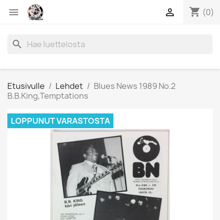
shopping_cart


(0)
search
Etusivulle
Lehdet
Blues News 1989 No.2
B.B.King,Temptations
LOPPUNUT VARASTOSTA