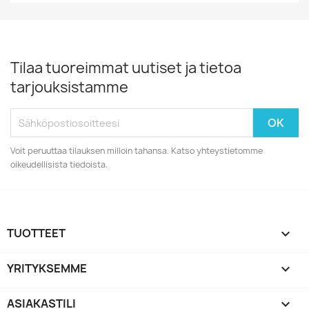
Tilaa tuoreimmat uutiset ja tietoa
tarjouksistamme
Voit peruuttaa tilauksen milloin tahansa. Katso yhteystietomme
oikeudellisista tiedoista.
TUOTTEET

YRITYKSEMME

ASIAKASTILI
