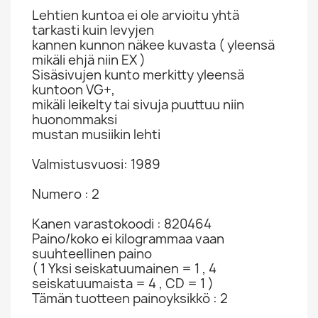
Lehtien kuntoa ei ole arvioitu yhtä
tarkasti kuin levyjen
kannen kunnon näkee kuvasta ( yleensä
mikäli ehjä niin EX )
Sisäsivujen kunto merkitty yleensä
kuntoon VG+,
mikäli leikelty tai sivuja puuttuu niin
huonommaksi
mustan musiikin lehti
Valmistusvuosi: 1989
Numero : 2
Kanen varastokoodi : 820464
Paino/koko ei kilogrammaa vaan
suuhteellinen paino
( 1 Yksi seiskatuumainen = 1 , 4
seiskatuumaista = 4 , CD = 1 )
Tämän tuotteen painoyksikkö : 2