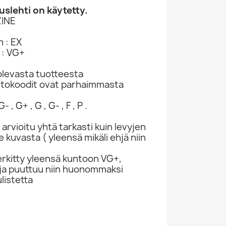
slehti on käytetty.
INE
 : EX
 : VG+
levasta tuotteesta
ntokoodit ovat parhaimmasta
- , G+ , G , G- , F , P .
 arvioitu yhtä tarkasti kuin levyjen
kuvasta ( yleensä mikäli ehjä niin
rkitty yleensä kuntoon VG+,
ivuja puuttuu niin huonommaksi
ulistetta