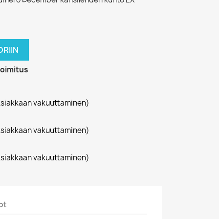
RIIN
toimitus
siakkaan vakuuttaminen)
siakkaan vakuuttaminen)
siakkaan vakuuttaminen)
ot