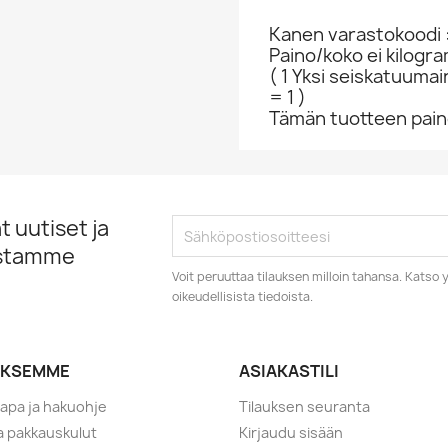
Kanen varastokoodi 
Paino/koko ei kilogr
( 1 Yksi seiskatuumai
= 1 )
Tämän tuotteen paino
 uutiset ja
istamme
Voit peruuttaa tilauksen milloin tahansa. Kats
oikeudellisista tiedoista.
YKSEMME
ASIAKASTILI
tapa ja hakuohje
Tilauksen seuranta
ja pakkauskulut
Kirjaudu sisään