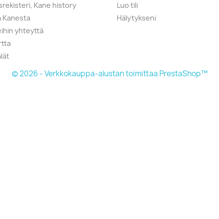
srekisteri, Kane history
Luo tili
a Kanesta
Hälytykseni
ihin yhteyttä
rtta
lät
© 2026 - Verkkokauppa-alustan toimittaa PrestaShop™