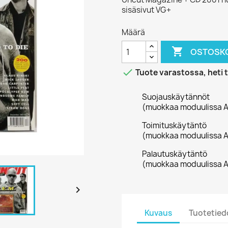
sisäsivut VG+
Määrä

OSTOSKO

Tuote varastossa, heti 
Suojauskäytännöt
(muokkaa moduulissa A
Toimituskäytäntö
(muokkaa moduulissa A
Palautuskäytäntö
(muokkaa moduulissa A

Kuvaus
Tuotetied