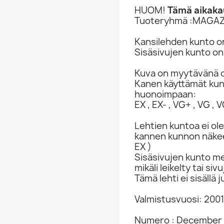
HUOM!
Tämä aikakau
Tuoteryhmä :MAGAZ
Kansilehden kunto on
Sisäsivujen kunto on
Kuva on myytävänä o
Kanen käyttämät ku
huonoimpaan:
EX , EX- , VG+ , VG , VG
Lehtien kuntoa ei ole
kannen kunnon näkee 
EX )
Sisäsivujen kunto me
mikäli leikelty tai s
Tämä lehti ei sisällä j
Valmistusvuosi: 2001
Numero : December