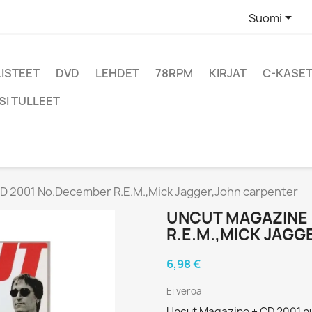

Suomi
LISTEET
DVD
LEHDET
78RPM
KIRJAT
C-KASET
SI TULLEET
D 2001 No.December R.E.M.,Mick Jagger,John carpenter
UNCUT MAGAZINE 
R.E.M.,MICK JAG
6,98 €
Ei veroa
Uncut Magazine + CD 2001 n