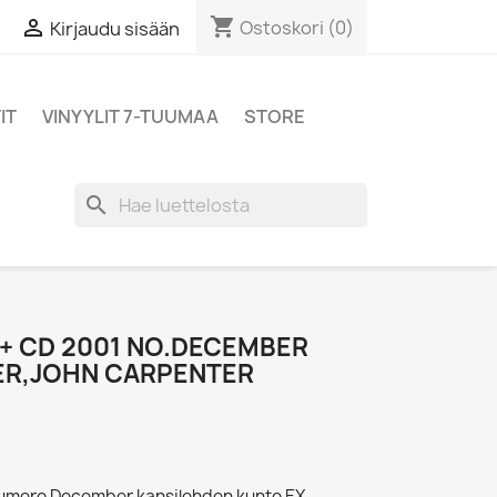
shopping_cart

Ostoskori
(0)
Kirjaudu sisään
IT
VINYYLIT 7-TUUMAA
STORE
search
+ CD 2001 NO.DECEMBER
GER,JOHN CARPENTER
umero December kansilehden kunto EX