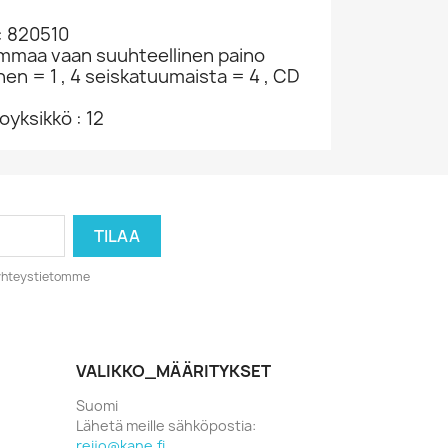
: 820510
ammaa vaan suuhteellinen paino
nen = 1 , 4 seiskatuumaista = 4 , CD
yksikkö : 12
o yhteystietomme
VALIKKO_MÄÄRITYKSET
Suomi
Lähetä meille sähköpostia:
reijo@kane.fi