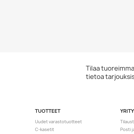
Tilaa tuoreimmat
tietoa tarjouks
TUOTTEET
YRIT
Uudet varastotuotteet
Tilaus
C-kasetit
Posti 