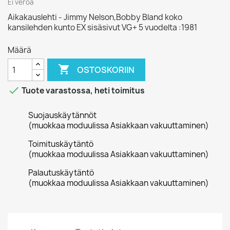
Ei veroa
Aikakauslehti - Jimmy Nelson,Bobby Bland koko
kansilehden kunto EX sisäsivut VG+ 5 vuodelta :1981
Määrä

OSTOSKORIIN

Tuote varastossa, heti toimitus
Suojauskäytännöt
(muokkaa moduulissa Asiakkaan vakuuttaminen)
Toimituskäytäntö
(muokkaa moduulissa Asiakkaan vakuuttaminen)
Palautuskäytäntö
(muokkaa moduulissa Asiakkaan vakuuttaminen)