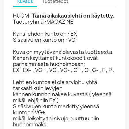
Kuvaus
Tuotetiedot
HUOM!
Tämä aikakauslehti on käytetty.
Tuoteryhmä :MAGAZINE
Kansilehden kunto on : EX
Sisäsivujen kunto on : VG+
Kuva on myytävänä olevasta tuotteesta
Kanen käyttämät kuntokoodit ovat
parhaimmasta huonoimpaan:
EX , EX- , VG+ , VG , VG- , G+ , G , G- , F , P .
Lehtien kuntoa ei ole arvioitu yhtä
tarkasti kuin levyjen
kannen kunnon näkee kuvasta ( yleensä
mikäli ehjä niin EX )
Sisäsivujen kunto merkitty yleensä
kuntoon VG+,
mikäli leikelty tai sivuja puuttuu niin
huonommaksi