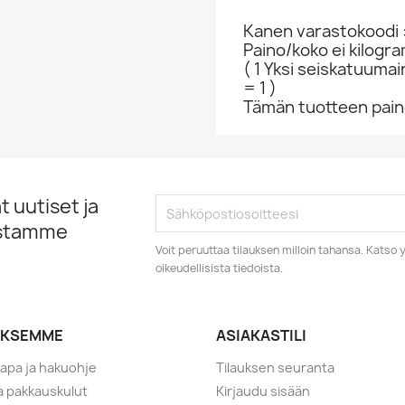
Kanen varastokoodi 
Paino/koko ei kilogr
( 1 Yksi seiskatuumai
= 1 )
Tämän tuotteen paino
 uutiset ja
istamme
Voit peruuttaa tilauksen milloin tahansa. Kats
oikeudellisista tiedoista.
YKSEMME
ASIAKASTILI
tapa ja hakuohje
Tilauksen seuranta
ja pakkauskulut
Kirjaudu sisään