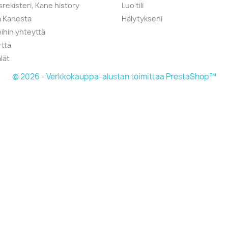
srekisteri, Kane history
Luo tili
a Kanesta
Hälytykseni
ihin yhteyttä
rtta
lät
© 2026 - Verkkokauppa-alustan toimittaa PrestaShop™