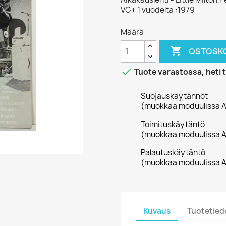
VG+ 1 vuodelta :1979
Määrä

OSTOSKO

Tuote varastossa, heti 
Suojauskäytännöt
(muokkaa moduulissa A
Toimituskäytäntö
(muokkaa moduulissa A
Palautuskäytäntö
(muokkaa moduulissa A
Kuvaus
Tuotetied