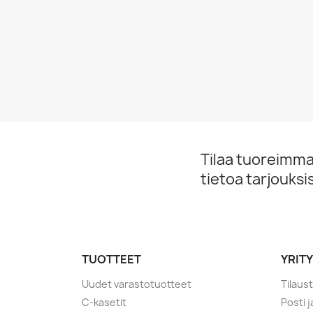
Tilaa tuoreimmat
tietoa tarjouks
TUOTTEET
YRIT
Uudet varastotuotteet
Tilaus
C-kasetit
Posti 