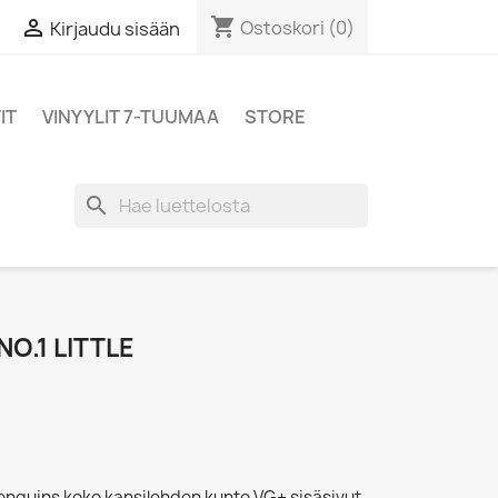
shopping_cart

Ostoskori
(0)
Kirjaudu sisään
IT
VINYYLIT 7-TUUMAA
STORE
search
O.1 LITTLE
,Penguins koko kansilehden kunto VG+ sisäsivut