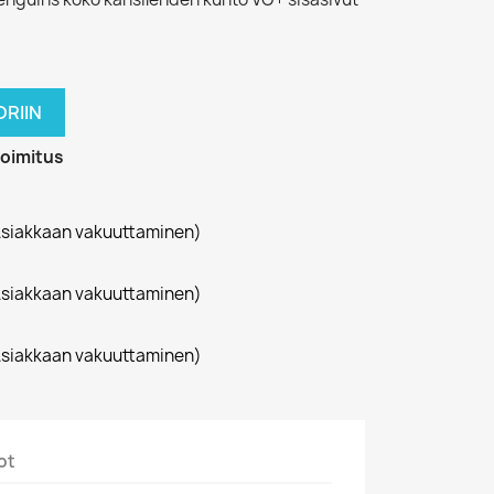
RIIN
toimitus
siakkaan vakuuttaminen)
siakkaan vakuuttaminen)
siakkaan vakuuttaminen)
ot