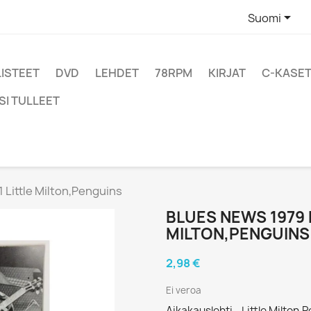

Suomi
LISTEET
DVD
LEHDET
78RPM
KIRJAT
C-KASET
SI TULLEET
 Little Milton,Penguins
BLUES NEWS 1979 N
MILTON,PENGUINS
2,98 €
Ei veroa
Aikakauslehti - Little Milton