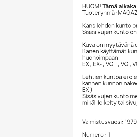
HUOM!
Tämä aikakau
Tuoteryhmä :MAGAZ
Kansilehden kunto o
Sisäsivujen kunto on
Kuva on myytävänä o
Kanen käyttämät ku
huonoimpaan:
EX , EX- , VG+ , VG , VG
Lehtien kuntoa ei ole
kannen kunnon näkee 
EX )
Sisäsivujen kunto me
mikäli leikelty tai s
Valmistusvuosi: 1979
Numero : 1