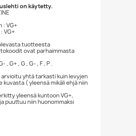
slehti on käytetty.
INE
n : VG+
 : VG+
levasta tuotteesta
ntokoodit ovat parhaimmasta
- , G+ , G , G- , F , P .
 arvioitu yhtä tarkasti kuin levyjen
kuvasta ( yleensä mikäli ehjä niin
rkitty yleensä kuntoon VG+,
ivuja puuttuu niin huonommaksi