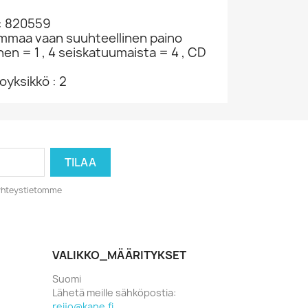
: 820559
ammaa vaan suuhteellinen paino
nen = 1 , 4 seiskatuumaista = 4 , CD
yksikkö : 2
o yhteystietomme
VALIKKO_MÄÄRITYKSET
Suomi
Lähetä meille sähköpostia:
reijo@kane.fi