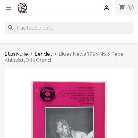
shopping_cart


(0)
search
Etusivulle
Lehdet
Blues News 1994 No.5 Pepe
Ahlqvist,Otis Grand