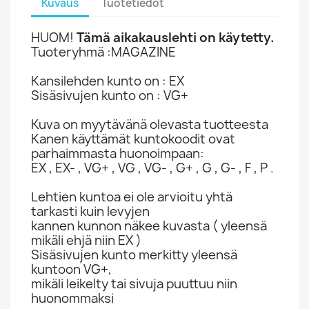
Kuvaus
Tuotetiedot
HUOM!
Tämä aikakauslehti on käytetty.
Tuoteryhmä :MAGAZINE
Kansilehden kunto on : EX
Sisäsivujen kunto on : VG+
Kuva on myytävänä olevasta tuotteesta
Kanen käyttämät kuntokoodit ovat
parhaimmasta huonoimpaan:
EX , EX- , VG+ , VG , VG- , G+ , G , G- , F , P .
Lehtien kuntoa ei ole arvioitu yhtä
tarkasti kuin levyjen
kannen kunnon näkee kuvasta ( yleensä
mikäli ehjä niin EX )
Sisäsivujen kunto merkitty yleensä
kuntoon VG+,
mikäli leikelty tai sivuja puuttuu niin
huonommaksi