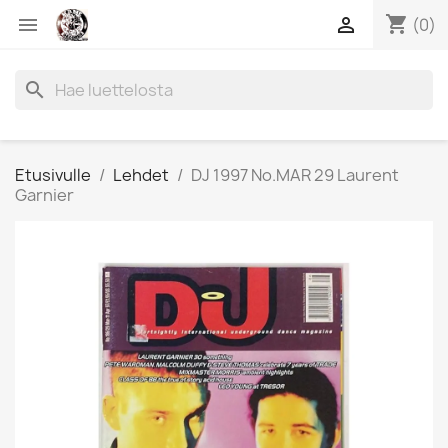
shopping_cart


(0)
search
Etusivulle
Lehdet
DJ 1997 No.MAR 29 Laurent
Garnier