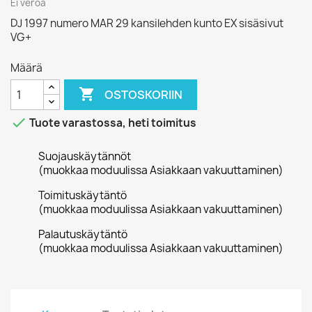
Ei veroa
DJ 1997 numero MAR 29 kansilehden kunto EX sisäsivut
VG+
Määrä

OSTOSKORIIN

Tuote varastossa, heti toimitus
Suojauskäytännöt
(muokkaa moduulissa Asiakkaan vakuuttaminen)
Toimituskäytäntö
(muokkaa moduulissa Asiakkaan vakuuttaminen)
Palautuskäytäntö
(muokkaa moduulissa Asiakkaan vakuuttaminen)