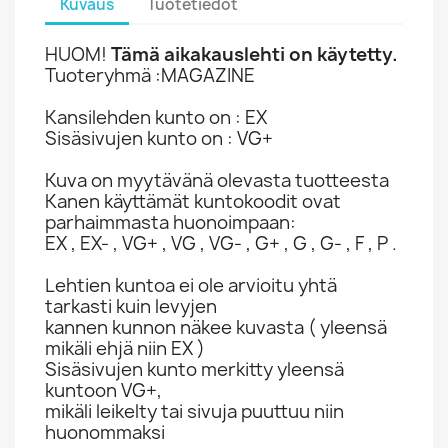
Kuvaus
Tuotetiedot
HUOM!
Tämä aikakauslehti on käytetty.
Tuoteryhmä :MAGAZINE
Kansilehden kunto on : EX
Sisäsivujen kunto on : VG+
Kuva on myytävänä olevasta tuotteesta
Kanen käyttämät kuntokoodit ovat
parhaimmasta huonoimpaan:
EX , EX- , VG+ , VG , VG- , G+ , G , G- , F , P .
Lehtien kuntoa ei ole arvioitu yhtä
tarkasti kuin levyjen
kannen kunnon näkee kuvasta ( yleensä
mikäli ehjä niin EX )
Sisäsivujen kunto merkitty yleensä
kuntoon VG+,
mikäli leikelty tai sivuja puuttuu niin
huonommaksi