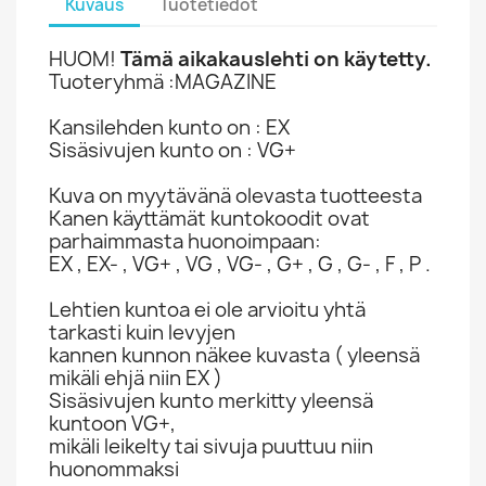
Kuvaus
Tuotetiedot
HUOM!
Tämä aikakauslehti on käytetty.
Tuoteryhmä :MAGAZINE
Kansilehden kunto on : EX
Sisäsivujen kunto on : VG+
Kuva on myytävänä olevasta tuotteesta
Kanen käyttämät kuntokoodit ovat
parhaimmasta huonoimpaan:
EX , EX- , VG+ , VG , VG- , G+ , G , G- , F , P .
Lehtien kuntoa ei ole arvioitu yhtä
tarkasti kuin levyjen
kannen kunnon näkee kuvasta ( yleensä
mikäli ehjä niin EX )
Sisäsivujen kunto merkitty yleensä
kuntoon VG+,
mikäli leikelty tai sivuja puuttuu niin
huonommaksi