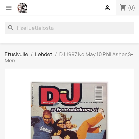
shopping_cart


(0)
search
Etusivulle
Lehdet
DJ 1997 No.May 10 Phil Asher,S-
Men