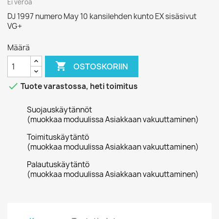
Ei veroa
DJ 1997 numero May 10 kansilehden kunto EX sisäsivut
VG+
Määrä

OSTOSKORIIN

Tuote varastossa, heti toimitus
Suojauskäytännöt
(muokkaa moduulissa Asiakkaan vakuuttaminen)
Toimituskäytäntö
(muokkaa moduulissa Asiakkaan vakuuttaminen)
Palautuskäytäntö
(muokkaa moduulissa Asiakkaan vakuuttaminen)