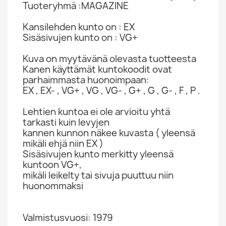
Tuoteryhmä :MAGAZINE
Kansilehden kunto on : EX
Sisäsivujen kunto on : VG+
Kuva on myytävänä olevasta tuotteesta
Kanen käyttämät kuntokoodit ovat
parhaimmasta huonoimpaan:
EX , EX- , VG+ , VG , VG- , G+ , G , G- , F , P .
Lehtien kuntoa ei ole arvioitu yhtä
tarkasti kuin levyjen
kannen kunnon näkee kuvasta ( yleensä
mikäli ehjä niin EX )
Sisäsivujen kunto merkitty yleensä
kuntoon VG+,
mikäli leikelty tai sivuja puuttuu niin
huonommaksi
Valmistusvuosi: 1979