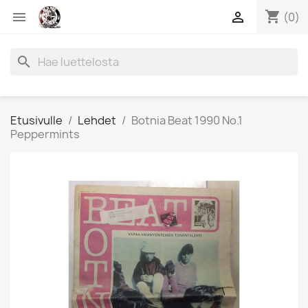
shopping_cart


(0)
search
Etusivulle
Lehdet
Botnia Beat 1990 No.1
Peppermints