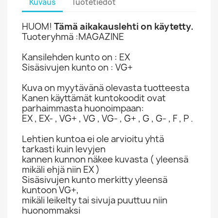
Kuvaus
Tuotetiedot
HUOM!
Tämä aikakauslehti on käytetty.
Tuoteryhmä :MAGAZINE
Kansilehden kunto on : EX
Sisäsivujen kunto on : VG+
Kuva on myytävänä olevasta tuotteesta
Kanen käyttämät kuntokoodit ovat
parhaimmasta huonoimpaan:
EX , EX- , VG+ , VG , VG- , G+ , G , G- , F , P .
Lehtien kuntoa ei ole arvioitu yhtä
tarkasti kuin levyjen
kannen kunnon näkee kuvasta ( yleensä
mikäli ehjä niin EX )
Sisäsivujen kunto merkitty yleensä
kuntoon VG+,
mikäli leikelty tai sivuja puuttuu niin
huonommaksi