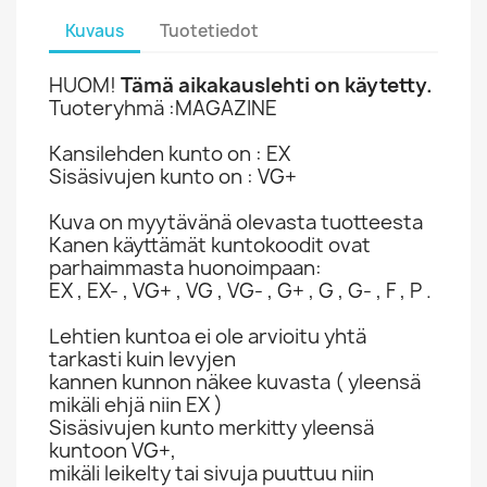
Kuvaus
Tuotetiedot
HUOM!
Tämä aikakauslehti on käytetty.
Tuoteryhmä :MAGAZINE
Kansilehden kunto on : EX
Sisäsivujen kunto on : VG+
Kuva on myytävänä olevasta tuotteesta
Kanen käyttämät kuntokoodit ovat
parhaimmasta huonoimpaan:
EX , EX- , VG+ , VG , VG- , G+ , G , G- , F , P .
Lehtien kuntoa ei ole arvioitu yhtä
tarkasti kuin levyjen
kannen kunnon näkee kuvasta ( yleensä
mikäli ehjä niin EX )
Sisäsivujen kunto merkitty yleensä
kuntoon VG+,
mikäli leikelty tai sivuja puuttuu niin