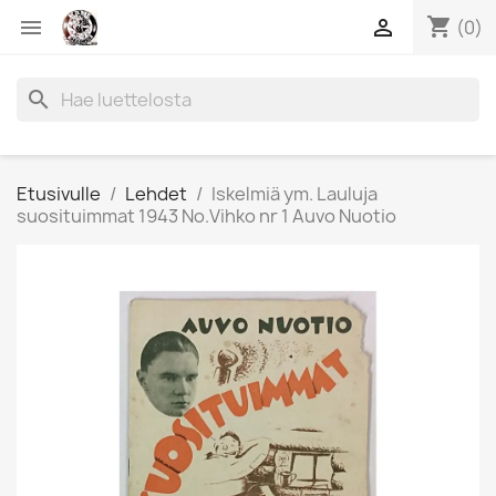
shopping_cart


(0)
search
Etusivulle
Lehdet
Iskelmiä ym. Lauluja
suosituimmat 1943 No.Vihko nr 1 Auvo Nuotio