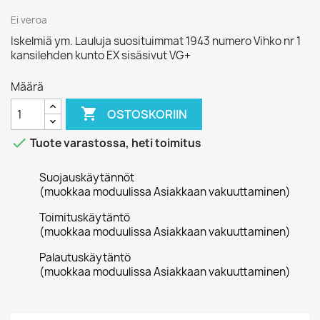
Ei veroa
Iskelmiä ym. Lauluja suosituimmat 1943 numero Vihko nr 1
kansilehden kunto EX sisäsivut VG+
Määrä

OSTOSKORIIN

Tuote varastossa, heti toimitus
Suojauskäytännöt
(muokkaa moduulissa Asiakkaan vakuuttaminen)
Toimituskäytäntö
(muokkaa moduulissa Asiakkaan vakuuttaminen)
Palautuskäytäntö
(muokkaa moduulissa Asiakkaan vakuuttaminen)