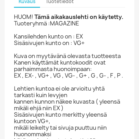
Kuvaus
Tuotetiedot
HUOM!
Tämä aikakauslehti on käytetty.
Tuoteryhmä :MAGAZINE
Kansilehden kunto on : EX
Sisäsivujen kunto on : VG+
Kuva on myytävänä olevasta tuotteesta
Kanen käyttämät kuntokoodit ovat
parhaimmasta huonoimpaan:
EX , EX- , VG+ , VG , VG- , G+ , G , G- , F , P .
Lehtien kuntoa ei ole arvioitu yhtä
tarkasti kuin levyjen
kannen kunnon näkee kuvasta ( yleensä
mikäli ehjä niin EX )
Sisäsivujen kunto merkitty yleensä
kuntoon VG+,
mikäli leikelty tai sivuja puuttuu niin
huonommaksi