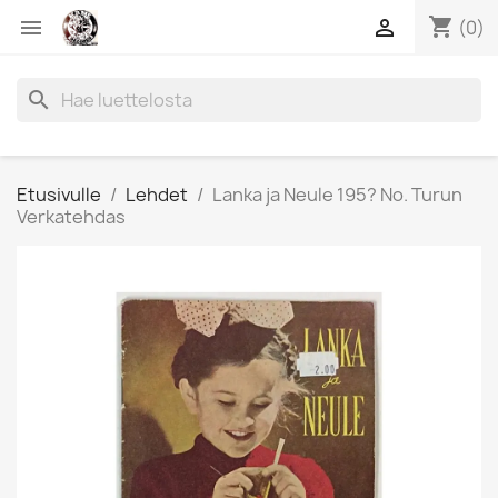
shopping_cart


(0)
search
Etusivulle
Lehdet
Lanka ja Neule 195? No. Turun
Verkatehdas