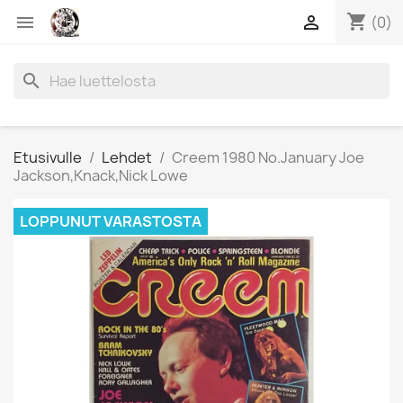
shopping_cart


(0)
search
Etusivulle
Lehdet
Creem 1980 No.January Joe
Jackson,Knack,Nick Lowe
LOPPUNUT VARASTOSTA