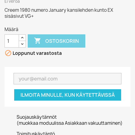
Ei veroa
Creem 1980 numero January kansilehden kunto EX
sisäsivut VG+
Määrä

OSTOSKORIIN

Loppunut varastosta
ILMOITA MINULLE, KUN KÄYTETTÄVISSÄ
Suojauskäytännöt
(muokkaa moduulissa Asiakkaan vakuuttaminen)
Toimituskäytäntö