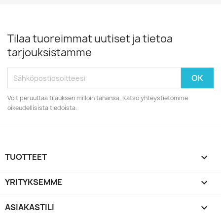
Tilaa tuoreimmat uutiset ja tietoa
tarjouksistamme
Voit peruuttaa tilauksen milloin tahansa. Katso yhteystietomme
oikeudellisista tiedoista.
TUOTTEET

YRITYKSEMME

ASIAKASTILI
