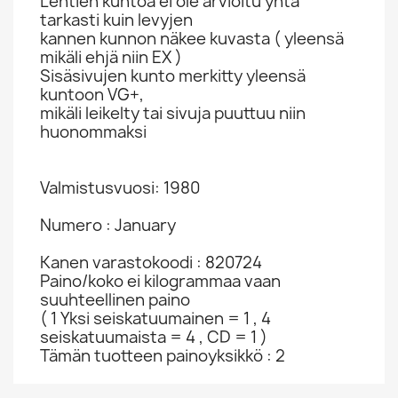
Lehtien kuntoa ei ole arvioitu yhtä
tarkasti kuin levyjen
kannen kunnon näkee kuvasta ( yleensä
mikäli ehjä niin EX )
Sisäsivujen kunto merkitty yleensä
kuntoon VG+,
mikäli leikelty tai sivuja puuttuu niin
huonommaksi
Valmistusvuosi: 1980
Numero : January
Kanen varastokoodi : 820724
Paino/koko ei kilogrammaa vaan
suuhteellinen paino
( 1 Yksi seiskatuumainen = 1 , 4
seiskatuumaista = 4 , CD = 1 )
Tämän tuotteen painoyksikkö : 2