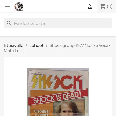
shopping_cart


(0)
search
Etusivulle
Lehdet
Shock group 1977 No.4-5 Vesa-
Matti Loiri