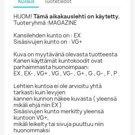
Kuvaus
Tuotetiedot
HUOM!
Tämä aikakauslehti on käytetty.
Tuoteryhmä :MAGAZINE
Kansilehden kunto on : EX
Sisäsivujen kunto on : VG+
Kuva on myytävänä olevasta tuotteesta
Kanen käyttämät kuntokoodit ovat
parhaimmasta huonoimpaan:
EX , EX- , VG+ , VG , VG- , G+ , G , G- , F , P .
Lehtien kuntoa ei ole arvioitu yhtä
tarkasti kuin levyjen
kannen kunnon näkee kuvasta ( yleensä
mikäli ehjä niin EX )
Sisäsivujen kunto merkitty yleensä
kuntoon VG+,
mikäli leikelty tai sivuja puuttuu niin
huonommaksi