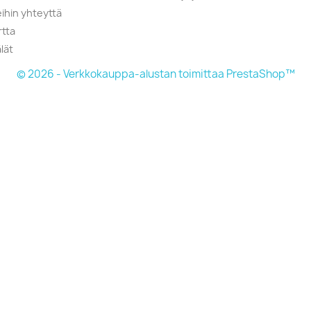
ihin yhteyttä
rtta
lät
© 2026 - Verkkokauppa-alustan toimittaa PrestaShop™