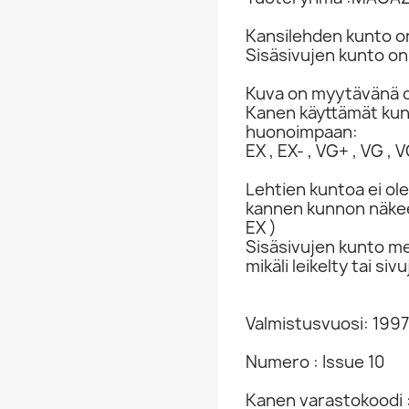
Kansilehden kunto on
Sisäsivujen kunto on
Kuva on myytävänä o
Kanen käyttämät ku
huonoimpaan:
EX , EX- , VG+ , VG , VG
Lehtien kuntoa ei ole
kannen kunnon näkee 
EX )
Sisäsivujen kunto me
mikäli leikelty tai s
Valmistusvuosi: 1997
Numero : Issue 10
Kanen varastokoodi 