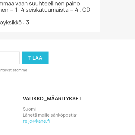
ammaa vaan suuhteellinen paino
nen = 1 , 4 seiskatuumaista = 4 , CD
yksikkö : 3
o yhteystietomme
VALIKKO_MÄÄRITYKSET
Suomi
Lähetä meille sähköpostia:
reijo@kane.fi