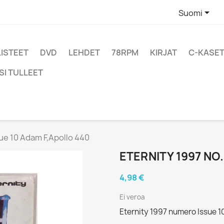

Suomi
LISTEET
DVD
LEHDET
78RPM
KIRJAT
C-KASET
SI TULLEET
sue 10 Adam F,Apollo 440
ETERNITY 1997 NO
4,98 €
Ei veroa
Eternity 1997 numero Issue 1