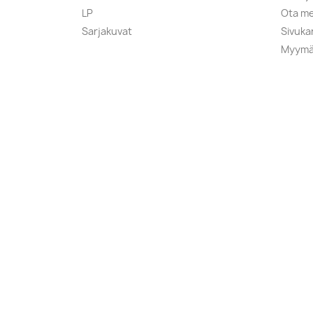
LP
Ota me
Sarjakuvat
Sivuka
Myymä