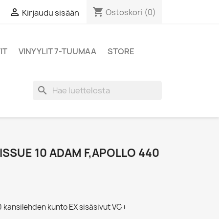
shopping_cart

Ostoskori
(0)
Kirjaudu sisään
IT
VINYYLIT 7-TUUMAA
STORE
search
.ISSUE 10 ADAM F,APOLLO 440
0 kansilehden kunto EX sisäsivut VG+