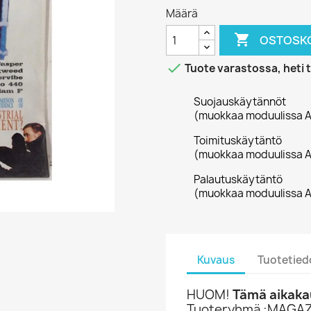
Määrä

OSTOSKO

Tuote varastossa, heti 
Suojauskäytännöt
(muokkaa moduulissa A
Toimituskäytäntö
(muokkaa moduulissa A
Palautuskäytäntö
(muokkaa moduulissa A
Kuvaus
Tuotetied
HUOM!
Tämä aikakau
Tuoteryhmä :MAGAZ