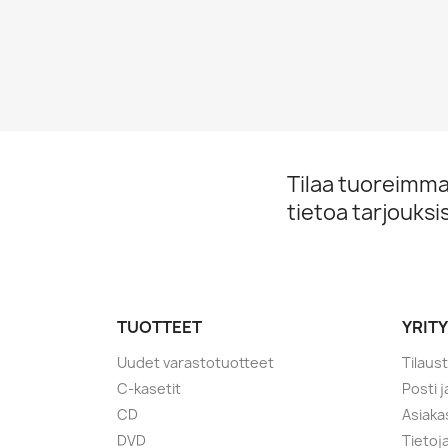
Tilaa tuoreimmat
tietoa tarjouks
TUOTTEET
YRIT
Uudet varastotuotteet
Tilaus
C-kasetit
Posti 
CD
Asiaka
DVD
Tietoj