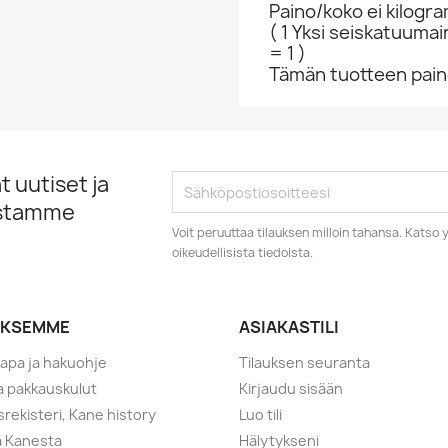
Paino/koko ei kilogr
( 1 Yksi seiskatuumai
= 1 )
Tämän tuotteen paino
 uutiset ja
istamme
Voit peruuttaa tilauksen milloin tahansa. Kats
oikeudellisista tiedoista.
YKSEMME
ASIAKASTILI
tapa ja hakuohje
Tilauksen seuranta
ja pakkauskulut
Kirjaudu sisään
srekisteri, Kane history
Luo tili
a Kanesta
Hälytykseni