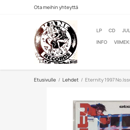
Ota meihin yhteyttä
LP
CD
JU
INFO
VIIMEK
Etusivulle
Lehdet
Eternity 1997 No.Is