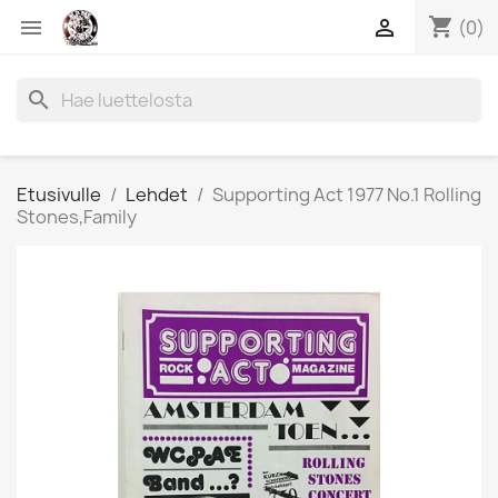
shopping_cart


(0)
search
Etusivulle
Lehdet
Supporting Act 1977 No.1 Rolling
Stones,Family