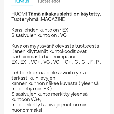
Kuvaus
Tuotetiedot
HUOM!
Tämä aikakauslehti on käytetty.
Tuoteryhmä :MAGAZINE
Kansilehden kunto on : EX
Sisäsivujen kunto on : VG+
Kuva on myytävänä olevasta tuotteesta
Kanen käyttämät kuntokoodit ovat
parhaimmasta huonoimpaan:
EX , EX- , VG+ , VG , VG- , G+ , G , G- , F , P .
Lehtien kuntoa ei ole arvioitu yhtä
tarkasti kuin levyjen
kannen kunnon näkee kuvasta ( yleensä
mikäli ehjä niin EX )
Sisäsivujen kunto merkitty yleensä
kuntoon VG+,
mikäli leikelty tai sivuja puuttuu niin
huonommaksi