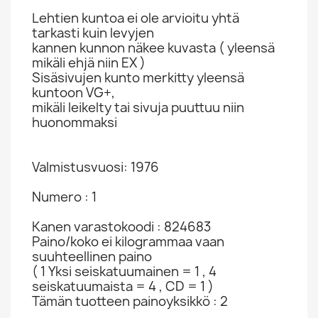
Lehtien kuntoa ei ole arvioitu yhtä
tarkasti kuin levyjen
kannen kunnon näkee kuvasta ( yleensä
mikäli ehjä niin EX )
Sisäsivujen kunto merkitty yleensä
kuntoon VG+,
mikäli leikelty tai sivuja puuttuu niin
huonommaksi
Valmistusvuosi: 1976
Numero : 1
Kanen varastokoodi : 824683
Paino/koko ei kilogrammaa vaan
suuhteellinen paino
( 1 Yksi seiskatuumainen = 1 , 4
seiskatuumaista = 4 , CD = 1 )
Tämän tuotteen painoyksikkö : 2