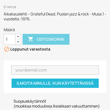
Ei veroa
Aikakauslehti - Grateful Dead, Puolan jazz & rock - Musa 1 -
vuodelta :1976,
Määrä

OSTOSKORIIN

Loppunut varastosta
ILMOITA MINULLE, KUN KÄYTETTÄVISSÄ
Suojauskäytännöt
(muokkaa moduulissa Asiakkaan vakuuttaminen)