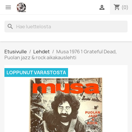
shopping_cart


(0)
search
Etusivulle
Lehdet
Musa 1976 1 Grateful Dead,
Puolan jazz & rock aikakauslehti
LOPPUNUT VARASTOSTA