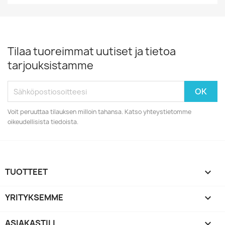
Tilaa tuoreimmat uutiset ja tietoa
tarjouksistamme
Voit peruuttaa tilauksen milloin tahansa. Katso yhteystietomme
oikeudellisista tiedoista.
TUOTTEET

YRITYKSEMME

ASIAKASTILI
