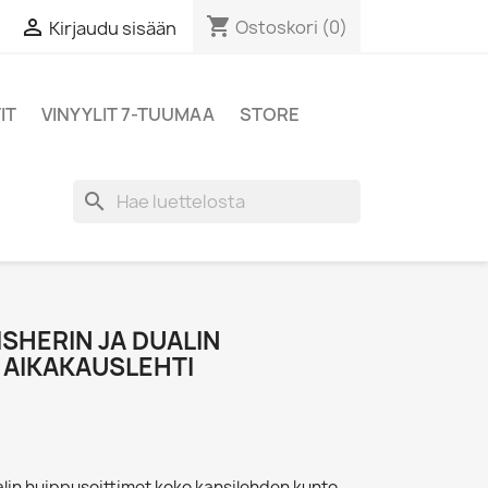
shopping_cart

Ostoskori
(0)
Kirjaudu sisään
IT
VINYYLIT 7-TUUMAA
STORE
search
FISHERIN JA DUALIN
 AIKAKAUSLEHTI
ualin huippusoittimet koko kansilehden kunto