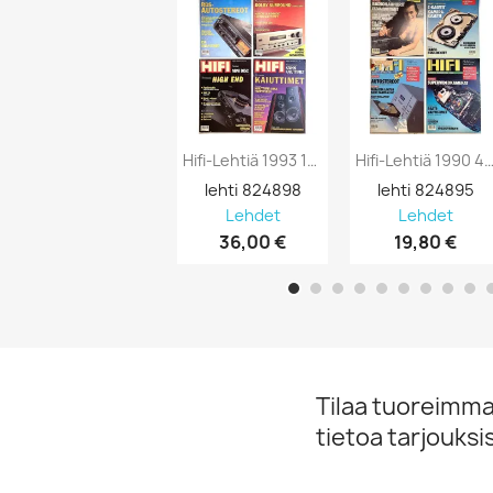
Hifi-Lehtiä 1993 1-7, 9, 11-12 1993 9...
Hifi-Lehtiä 1990 4-8, 10-11 1990 6 Le
lehti 824898
lehti 824895
Lehdet
Lehdet
36,00 €
19,80 €
Tilaa tuoreimmat
tietoa tarjouks