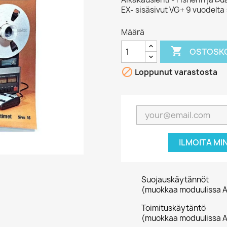
EX- sisäsivut VG+ 9 vuodelta
Määrä

OSTOSKO

Loppunut varastosta
ILMOITA MI
Suojauskäytännöt
(muokkaa moduulissa A
Toimituskäytäntö
(muokkaa moduulissa A