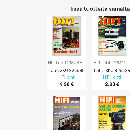
lisää tuotteita samalta 
Hifi-Lehti 1982 8 Elokuu Suuri...
Hifi-Lehti 1983 11 Marraskuu Kaikki Eivät...
Lehti SKU 825585
Lehti SKU 82558
HIFI-lehti
HIFI-lehti
4,98 €
2,98 €