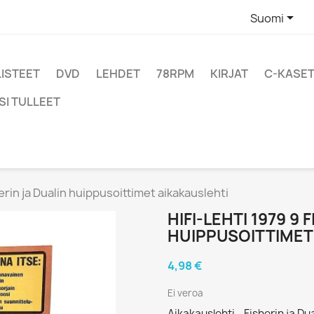

Suomi
LISTEET
DVD
LEHDET
78RPM
KIRJAT
C-KASET
SI TULLEET
herin ja Dualin huippusoittimet aikakauslehti
HIFI-LEHTI 1979 9 
HUIPPUSOITTIMET
4,98 €
Ei veroa
Aikakauslehti - Fisherin ja D