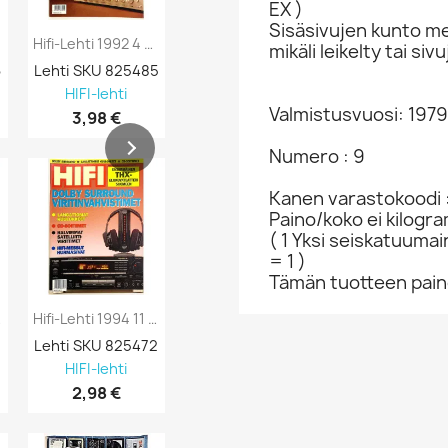
EX )
Sisäsivujen kunto me
Hifi-Lehti 1992 4 Katsauksessa Vahvistimet...
Hifi-Lehti 1992 3 CD-Soittimet,...
mikäli leikelty tai s
6
Lehti SKU 825485
Lehti SKU 825484
Lehti SKU 82
HIFI-lehti
HIFI-lehti
HIFI-lehti
Valmistusvuosi: 1979
3,98 €
3,98 €
3,98 €
Numero : 9
Kanen varastokoodi 
Paino/koko ei kilogr
( 1 Yksi seiskatuumai
= 1 )
Tämän tuotteen paino
rin...
Hifi-Lehti 1994 11 Dolby Surround...
Hifi-Lehti 1994 10 C-Kasettidekkien...
3
Lehti SKU 825472
Lehti SKU 825471
Lehti SKU 82
HIFI-lehti
HIFI-lehti
HIFI-lehti
2,98 €
2,98 €
2,98 €