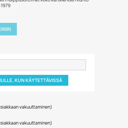
 :1979
RIIN
NULLE, KUN KÄYTETTÄVISSÄ
siakkaan vakuuttaminen)
siakkaan vakuuttaminen)