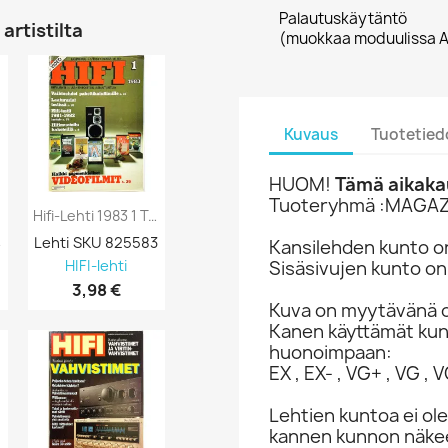
Palautuskäytäntö
artistilta
(muokkaa moduulissa A
Kuvaus
Tuotetied
HUOM!
Tämä aikakau
Tuoteryhmä :MAGAZ
Hifi-Lehti 1983 1 Tammikuu Kaikki...
Hifi-Lehti 1987 10 Lokakuu Maailman...
4
Lehti SKU 825583
Lehti SKU 825582
Lehti SKU 82
Kansilehden kunto on
Sisäsivujen kunto on
HIFI-lehti
HIFI-lehti
HIFI-lehti
3,98 €
2,98 €
2,98 €
Kuva on myytävänä o
Kanen käyttämät ku
huonoimpaan:
EX , EX- , VG+ , VG , VG
Lehtien kuntoa ei ole
kannen kunnon näkee 