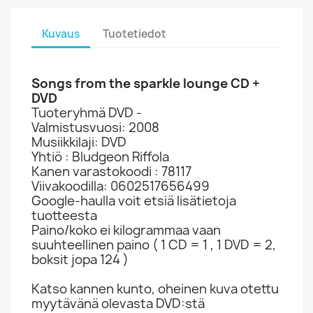
Kuvaus
Tuotetiedot
Songs from the sparkle lounge CD +
DVD
Tuoteryhmä DVD -
Valmistusvuosi: 2008
Musiikkilaji: DVD
Yhtiö : Bludgeon Riffola
Kanen varastokoodi : 78117
Viivakoodilla: 0602517656499
Google-haulla voit etsiä lisätietoja
tuotteesta
Paino/koko ei kilogrammaa vaan
suuhteellinen paino ( 1 CD = 1 , 1 DVD = 2,
boksit jopa 124 )
Katso kannen kunto, oheinen kuva otettu
myytävänä olevasta DVD:stä