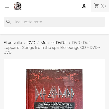
shopping_cart


(0)
search
Etusivulle
DVD
Musiikki DVD:t
DVD - Def
Leppard : Songs from the sparkle lounge CD + DVD -
DVD