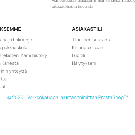
Voit peruuttaa tilauksen milloin tahansa. Kats
oikeudellisista tiedoista.
YKSEMME
ASIAKASTILI
tapa ja hakuohje
Tilauksen seuranta
ja pakkauskulut
Kirjaudu sisään
srekisteri, Kane history
Luo tili
a Kanesta
Hälytykseni
ihin yhteyttä
rtta
lät
© 2026 - Verkkokauppa-alustan toimittaa PrestaShop™