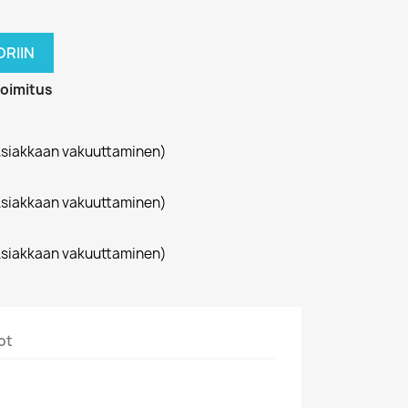
RIIN
toimitus
siakkaan vakuuttaminen)
siakkaan vakuuttaminen)
siakkaan vakuuttaminen)
ot