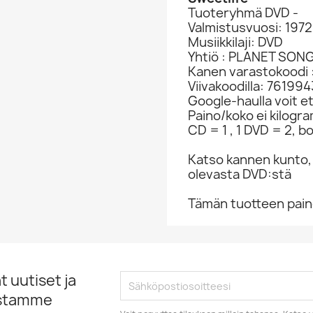
Tuoteryhmä DVD -
Valmistusvuosi: 197
Musiikkilaji: DVD
Yhtiö : PLANET SON
Kanen varastokoodi 
Viivakoodilla: 76199
Google-haulla voit et
Paino/koko ei kilogr
CD = 1 , 1 DVD = 2, bo
Katso kannen kunto,
olevasta DVD:stä
Tämän tuotteen paino
 uutiset ja
istamme