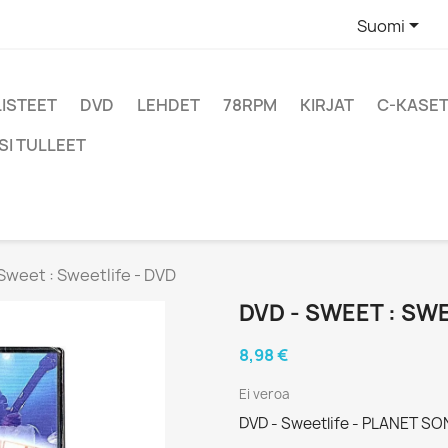

Suomi
LISTEET
DVD
LEHDET
78RPM
KIRJAT
C-KASET
SI TULLEET
Sweet : Sweetlife - DVD
DVD - SWEET : SWE
8,98 €
Ei veroa
DVD - Sweetlife - PLANET SO