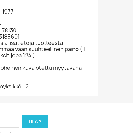
2-1977
G
: 78130
43185601
siä lisätietoja tuotteesta
ammaa vaan suuhteellinen paino ( 1
ksit jopa 124 )
 oheinen kuva otettu myytävänä
yksikkö : 2