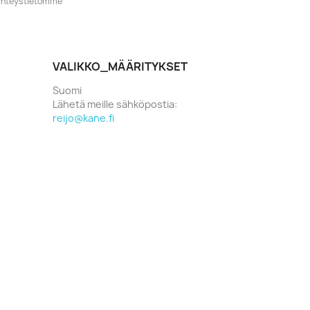
o yhteystietomme
VALIKKO_MÄÄRITYKSET
Suomi
Lähetä meille sähköpostia:
reijo@kane.fi