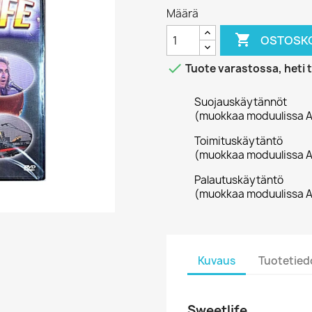
Määrä

OSTOSKO

Tuote varastossa, heti 
Suojauskäytännöt
(muokkaa moduulissa A
Toimituskäytäntö
(muokkaa moduulissa A
Palautuskäytäntö
(muokkaa moduulissa A
Kuvaus
Tuotetied
Sweetlife