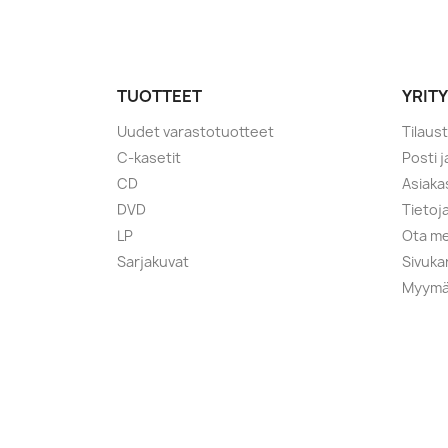
TUOTTEET
YRIT
Uudet varastotuotteet
Tilaus
C-kasetit
Posti 
CD
Asiaka
DVD
Tietoj
LP
Ota me
Sarjakuvat
Sivuka
Myymä