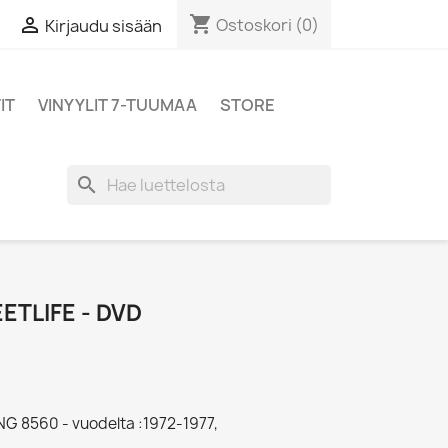
shopping_cart

Ostoskori
(0)
Kirjaudu sisään
IT
VINYYLIT 7-TUUMAA
STORE
search
ETLIFE - DVD
NG 8560 - vuodelta :1972-1977,