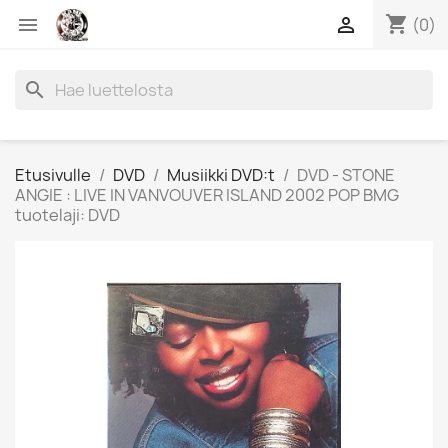
shopping_cart


(0)
search
Etusivulle
DVD
Musiikki DVD:t
DVD - STONE
ANGIE : LIVE IN VANVOUVER ISLAND 2002 POP BMG
tuotelaji: DVD