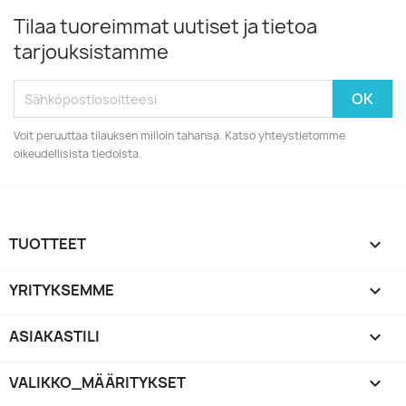
Tilaa tuoreimmat uutiset ja tietoa
tarjouksistamme
Voit peruuttaa tilauksen milloin tahansa. Katso yhteystietomme
oikeudellisista tiedoista.
TUOTTEET

YRITYKSEMME

ASIAKASTILI

VALIKKO_MÄÄRITYKSET
keyboard_arrow_down