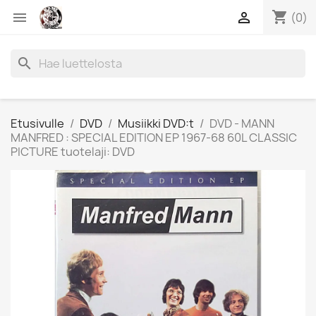
shopping_cart


(0)
search
Etusivulle
DVD
Musiikki DVD:t
DVD - MANN
MANFRED : SPECIAL EDITION EP 1967-68 60L CLASSIC
PICTURE tuotelaji: DVD