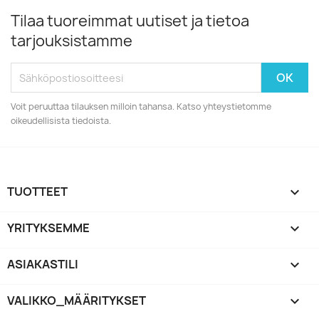
Tilaa tuoreimmat uutiset ja tietoa
tarjouksistamme
Voit peruuttaa tilauksen milloin tahansa. Katso yhteystietomme
oikeudellisista tiedoista.
TUOTTEET

YRITYKSEMME

ASIAKASTILI

VALIKKO_MÄÄRITYKSET
keyboard_arrow_down