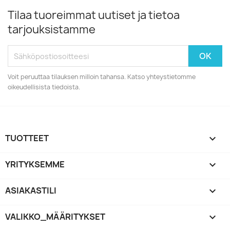
Tilaa tuoreimmat uutiset ja tietoa
tarjouksistamme
Voit peruuttaa tilauksen milloin tahansa. Katso yhteystietomme
oikeudellisista tiedoista.
TUOTTEET

YRITYKSEMME

ASIAKASTILI

VALIKKO_MÄÄRITYKSET
keyboard_arrow_down