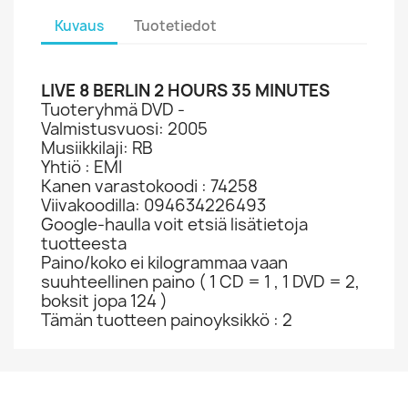
Kuvaus
Tuotetiedot
LIVE 8 BERLIN 2 HOURS 35 MINUTES
Tuoteryhmä DVD -
Valmistusvuosi: 2005
Musiikkilaji: RB
Yhtiö : EMI
Kanen varastokoodi : 74258
Viivakoodilla: 094634226493
Google-haulla voit etsiä lisätietoja
tuotteesta
Paino/koko ei kilogrammaa vaan
suuhteellinen paino ( 1 CD = 1 , 1 DVD = 2,
boksit jopa 124 )
Tämän tuotteen painoyksikkö : 2