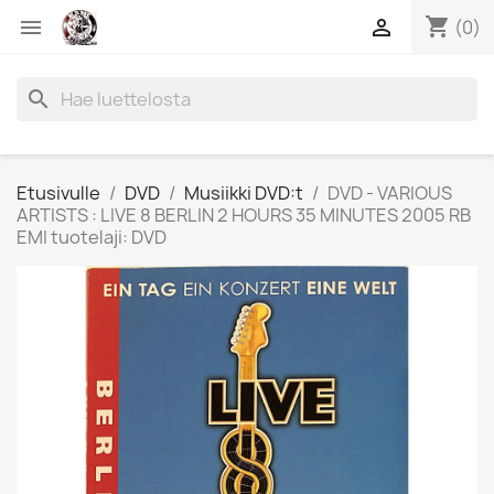
shopping_cart


(0)
search
Etusivulle
DVD
Musiikki DVD:t
DVD - VARIOUS
ARTISTS : LIVE 8 BERLIN 2 HOURS 35 MINUTES 2005 RB
EMI tuotelaji: DVD