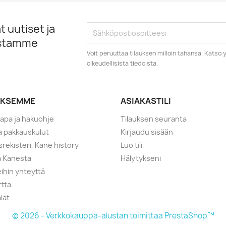
 uutiset ja
istamme
Voit peruuttaa tilauksen milloin tahansa. Kats
oikeudellisista tiedoista.
YKSEMME
ASIAKASTILI
tapa ja hakuohje
Tilauksen seuranta
ja pakkauskulut
Kirjaudu sisään
srekisteri, Kane history
Luo tili
a Kanesta
Hälytykseni
ihin yhteyttä
rtta
lät
© 2026 - Verkkokauppa-alustan toimittaa PrestaShop™