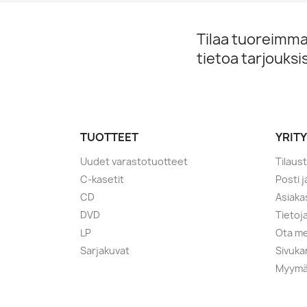
Tilaa tuoreimmat
tietoa tarjouks
TUOTTEET
YRIT
Uudet varastotuotteet
Tilaus
C-kasetit
Posti 
CD
Asiaka
DVD
Tietoj
LP
Ota me
Sarjakuvat
Sivuka
Myymä