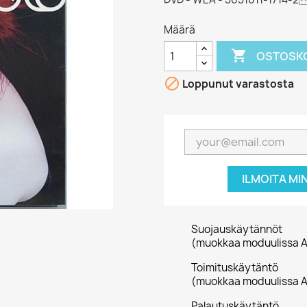
Määrä

OSTOSKO

Loppunut varastosta
ILMOITA MI
Suojauskäytännöt
(muokkaa moduulissa A
Toimituskäytäntö
(muokkaa moduulissa A
Palautuskäytäntö