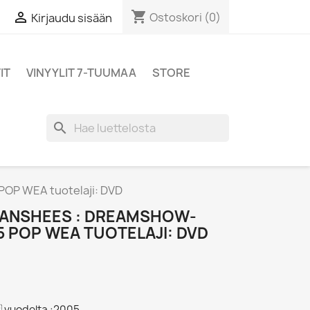
shopping_cart

Ostoskori
(0)
Kirjaudu sisään
IT
VINYYLIT 7-TUUMAA
STORE
search
OP WEA tuotelaji: DVD
 BANSHEES : DREAMSHOW-
05 POP WEA TUOTELAJI: DVD
 vuodelta :2005