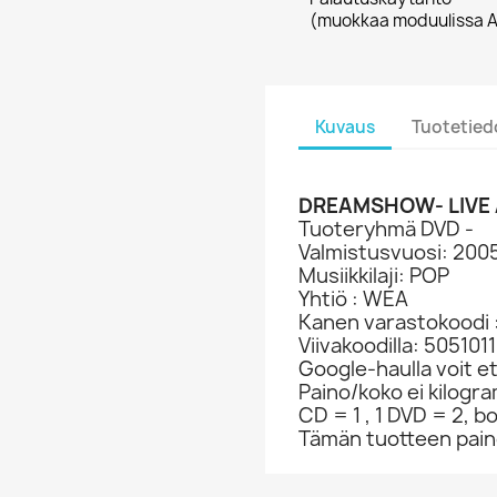
(muokkaa moduulissa A
Kuvaus
Tuotetied
DREAMSHOW- LIVE 
Tuoteryhmä DVD -
Valmistusvuosi: 200
Musiikkilaji: POP
Yhtiö : WEA
Kanen varastokoodi 
Viivakoodilla: 505101
Google-haulla voit et
Paino/koko ei kilogr
CD = 1 , 1 DVD = 2, bo
Tämän tuotteen paino