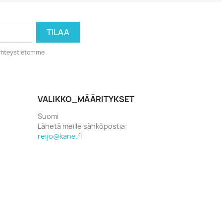
o yhteystietomme
VALIKKO_MÄÄRITYKSET
Suomi
Lähetä meille sähköpostia:
reijo@kane.fi