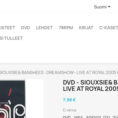

Suomi
LISTEET
DVD
LEHDET
78RPM
KIRJAT
C-KASET
SI TULLEET
 SIOUXSIE& BANSHEES : DREAMSHOW- LIVE AT ROYAL 2005 P
DVD - SIOUXSIE&
LIVE AT ROYAL 20
7,98 €
Ei veroa
DVD - WEA - 5051011-1714-2