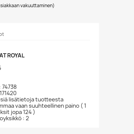
siakkaan vakuuttaminen)
ot
AT ROYAL
5
: 74738
1171420
siä lisätietoja tuotteesta
ammaa vaan suuhteellinen paino ( 1
ksit jopa 124 )
yksikkö : 2