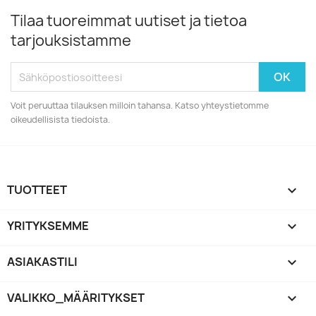
Tilaa tuoreimmat uutiset ja tietoa
tarjouksistamme
Voit peruuttaa tilauksen milloin tahansa. Katso yhteystietomme
oikeudellisista tiedoista.
TUOTTEET

YRITYKSEMME

ASIAKASTILI

VALIKKO_MÄÄRITYKSET
keyboard_arrow_down