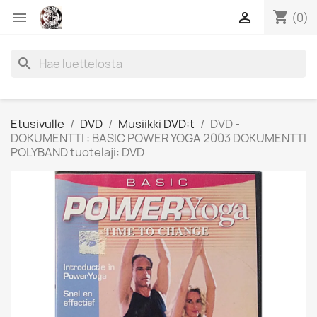
shopping_cart


(0)
search
Etusivulle
DVD
Musiikki DVD:t
DVD -
DOKUMENTTI : BASIC POWER YOGA 2003 DOKUMENTTI
POLYBAND tuotelaji: DVD