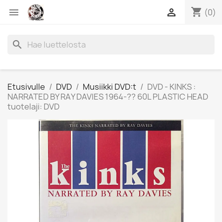
shopping_cart


(0)
search
Etusivulle
DVD
Musiikki DVD:t
DVD - KINKS :
NARRATED BY RAY DAVIES 1964-?? 60L PLASTIC HEAD
tuotelaji: DVD