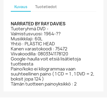
Kuvaus
Tuotetiedot
NARRATED BY RAY DAVIES
Tuoteryhmä DVD -
Valmistusvuosi: 1964-??
Musiikkilaji: 60L
Yhtiö : PLASTIC HEAD
Kanen varastokoodi : 75472
Viivakoodilla: 0803341178120
Google-haulla voit etsiä lisätietoja
tuotteesta
Paino/koko ei kilogrammaa vaan
suuhteellinen paino ( 1 CD = 1 , 1 DVD = 2,
boksit jopa 124 )
Tämän tuotteen painoyksikkö : 2