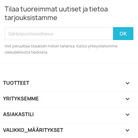
Tilaa tuoreimmat uutiset ja tietoa
tarjouksistamme
Voit peruuttaa tilauksen milloin tahansa. Katso yhteystietomme
oikeudellisista tiedoista.
TUOTTEET

YRITYKSEMME

ASIAKASTILI

VALIKKO_MÄÄRITYKSET
keyboard_arrow_down