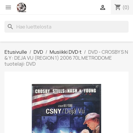
shopping_cart


(0)
search
Etusivulle
DVD
Musiikki DVD:t
DVD - CROSBY S N
& Y : DEJA VU (REGION 1) 2006 70L METRODOME
tuotelaji: DVD