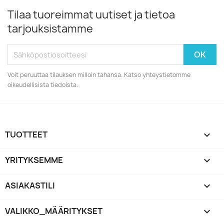
Tilaa tuoreimmat uutiset ja tietoa
tarjouksistamme
Voit peruuttaa tilauksen milloin tahansa. Katso yhteystietomme
oikeudellisista tiedoista.
TUOTTEET

YRITYKSEMME

ASIAKASTILI

VALIKKO_MÄÄRITYKSET
keyboard_arrow_down