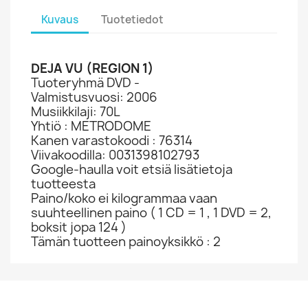
Kuvaus
Tuotetiedot
DEJA VU (REGION 1)
Tuoteryhmä DVD -
Valmistusvuosi: 2006
Musiikkilaji: 70L
Yhtiö : METRODOME
Kanen varastokoodi : 76314
Viivakoodilla: 0031398102793
Google-haulla voit etsiä lisätietoja
tuotteesta
Paino/koko ei kilogrammaa vaan
suuhteellinen paino ( 1 CD = 1 , 1 DVD = 2,
boksit jopa 124 )
Tämän tuotteen painoyksikkö : 2